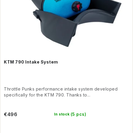
c
i
t
n
s
g
KTM 790 Intake System
Throttle Punks performance intake system developed
specifically for the KTM 790. Thanks to...
€496
(5 pcs)
In stock