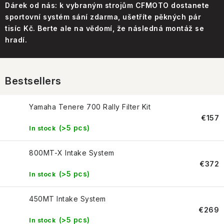
CONTACT US
Dárek od nás: k vybraným strojům CFMOTO dostanete
sportovní systém sání zdarma, ušetříte pěkných pár
HOW TO BUY
tisíc Kč. Berte ale na vědomí, že následná montáž se
hradí.
CONDITIONS
ESSOX NÁKUP NA SPLÁTKY
Bestsellers
How to buy
Yamaha Tenere 700 Rally Filter Kit
Conditions
€157
Terms of personal data protection
(>5 pcs)
In stock
800MT-X Intake System
€372
(>5 pcs)
In stock
450MT Intake System
€269
(>5 pcs)
In stock