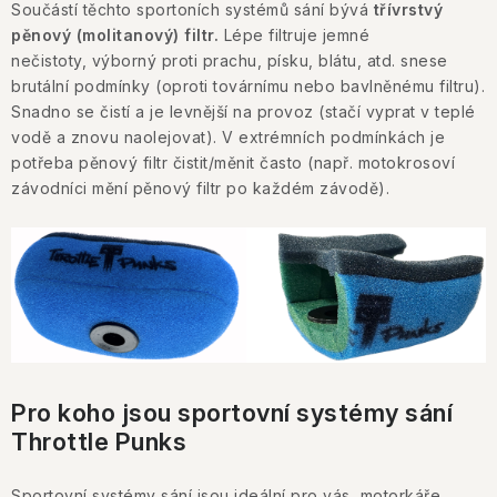
Součástí těchto sportoních systémů sání bývá
třívrstvý
pěnový (molitanový) filtr.
Lépe filtruje jemné
nečistoty,
výborný proti prachu, písku, blátu, atd. snese
brutální podmínky (oproti továrnímu nebo bavlněnému filtru).
Snadno se čistí a je levnější na provoz (stačí vyprat v teplé
vodě a znovu naolejovat). V extrémních podmínkách je
potřeba pěnový filtr čistit/měnit často (např. motokrosoví
závodníci mění pěnový filtr po každém závodě).
Pro koho jsou sportovní systémy sání
Throttle Punks
Sportovní systémy sání jsou ideální pro vás, motorkáře,