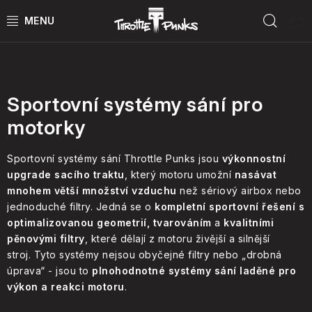
Skip
Sear
to
content
Podle druhu
POWER KIT
ČTYŘKOLKY
Sportovní systémy sání pro
motorky
ČTYŘKOLKY PŘÍSLUŠENSTVÍ
Sportovní systémy sání Throttle Punks jsou
výkonnostní
MOTORKY
upgrade sacího traktu
, který motoru umožní
nasávat
mnohem větší množství vzduchu
než sériový airbox nebo
MOTO PŘÍSLUŠENSTVÍ
jednoduché filtry. Jedná se o
kompletní sportovní řešení s
optimalizovanou geometrií, tvarováním
a
kvalitními
pěnovými filtry
, které dělají z motoru živější a silnější
MERCH
stroj. Tyto systémy nejsou obyčejné filtry nebo „drobná
úprava“ - jsou to
plnohodnotné systémy sání laděné pro
Test rides
výkon a reakci motoru
.