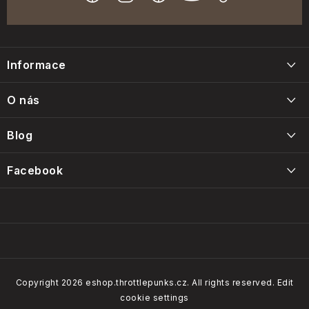
F
o
Informace
o
t
Blog
O nás
e
Napište nám
r
Blog
Kontakty
Intervals, care and maintenance of the Throttle Punks foam
Facebook
Obchodní podmínky
filters
14/01/2025
Our brands
Copyright 2026
eshop.throttlepunks.cz
. All rights reserved.
Edit
cookie settings
How do our customers rate us