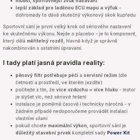
hlubší, sportovnější zvuk nasávání
lepší základ pro laděnou ECU mapu a výfuk
-
dohromady to dává skutečný výkonový skok kupředu
Sportovní sání je první velký krok od sériového nastavení
ke skutečnému výkonu. Nejde o placebo - je to komponent,
který dělá
měřitelný rozdíl
, hlavně když je správně
nakombinován s ostatními úpravami.
I tady platí
jasná pravidla reality
:
pěnový filtr potřebuje péči
a
servisní režim
(dle
četnosti a prostředí, ve kterém jezdíte)
počítejte s tím, že
více vzduchu = více hluku
- motor
je slyšet víc, než sériové řešení
instalace je poměrně časově i technicky náročná - v
žádném případě nedoporučeme provádět instalaci
vlastními silami
pokud chcete
maximální výkon
, sportovní sání je
důležitý stavební prvek
kompletní sady
Power Kit