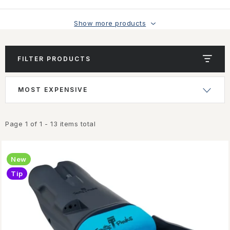
Show more products
FILTER PRODUCTS
L
P
MOST EXPENSIVE
i
r
s
o
t
d
Page
1
of
1
-
13
items total
o
u
f
c
New
p
t
Tip
r
s
o
o
d
r
u
t