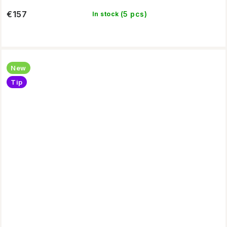
€157
(5 pcs)
In stock
New
Tip