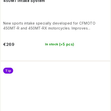
450MT Intake System
New sports intake specially developed for CFMOTO
450MT-R and 450MT-RX motorcycles. Improves...
€269
(>5 pcs)
In stock
Tip