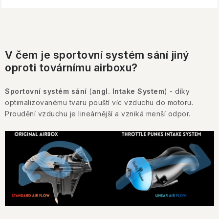
L
i
V čem je sportovní systém sání jiný
s
oproti továrnímu airboxu?
t
i
Sportovní systém sání
(
angl. Intake System
) - díky
n
optimalizovanému tvaru pouští víc vzduchu do motoru.
g
Proudění vzduchu je lineárnější a vzniká menší odpor.
c
o
n
t
r
o
l
s