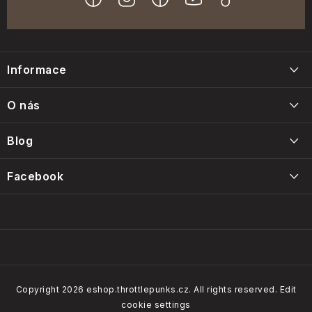
F
o
Informace
o
t
Blog
O nás
e
Napište nám
r
Blog
Kontakty
Intervals, care and maintenance of the Throttle Punks foam
Facebook
Obchodní podmínky
filters
14/01/2025
Our brands
Copyright 2026
eshop.throttlepunks.cz
. All rights reserved.
Edit
cookie settings