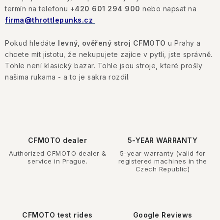
termín na telefonu
+420 601 294 900
nebo napsat na
firma@throttlepunks.cz
Pokud hledáte
levný, ověřený stroj CFMOTO
u Prahy a
chcete mít jistotu, že nekupujete zajíce v pytli, jste správně.
Tohle není klasický bazar. Tohle jsou stroje, které prošly
našima rukama - a to je sakra rozdíl.
CFMOTO dealer
5-YEAR WARRANTY
Authorized CFMOTO dealer &
5-year warranty (valid for
service in Prague.
registered machines in the
Czech Republic)
CFMOTO test rides
Google Reviews