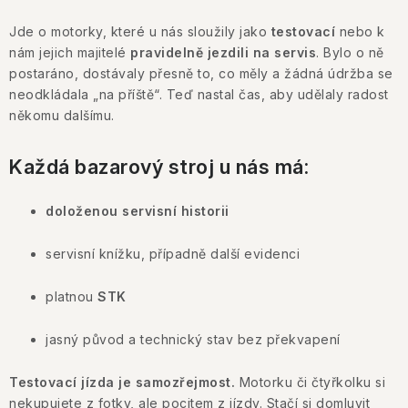
Jde o motorky, které u nás sloužily jako
testovací
nebo k
nám jejich majitelé
pravidelně jezdili na servis
. Bylo o ně
postaráno, dostávaly přesně to, co měly a žádná údržba se
neodkládala „na příště“. Teď nastal čas, aby udělaly radost
někomu dalšímu.
Každá bazarový stroj u nás má:
doloženou servisní historii
servisní knížku, případně další evidenci
platnou
STK
jasný původ a technický stav bez překvapení
Testovací jízda je samozřejmost.
Motorku či čtyřkolku si
nekupujete z fotky, ale pocitem z jízdy. Stačí si domluvit