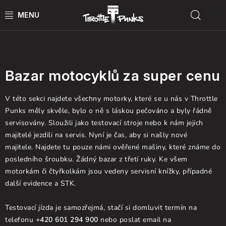
Skip
Sear
to
content
Motorky
POWER KIT
ČTYŘKOLKY
Bazar motocyklů za super cenu
ČTYŘKOLKY PŘÍSLUŠENSTVÍ
V této sekci najdete všechny motorky, které se u nás v Throttle
Punks měly skvěle, bylo o ně s láskou pečováno a byly řádně
MOTORKY
servisovány. Sloužili jako testovací stroje nebo k nám jejich
majitelé jezdili na servis. Nyní je čas, aby si našly nové
majitele. Najdete tu pouze námi ověřené mašiny, které známe do
MOTO PŘÍSLUŠENSTVÍ
posledního šroubku. Žádný bazar z třetí ruky. Ke všem
motorkám či čtyřkolkám jsou vedeny servisní knížky, případné
MERCH
další evidence a STK.
Test rides
Testovací jízda je samozřejmá, stačí si domluvit termín na
telefonu
+420
601 294 900
nebo poslat email na