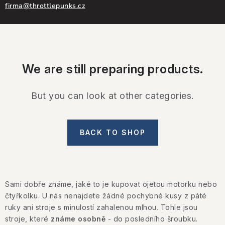
CONTACT US
firma@throttlepunks.cz
HOW TO BUY
CONDITIONS
We are still preparing products.
ESSOX NÁKUP NA SPLÁTKY
But you can look at other categories.
How to buy
Conditions
Terms of personal data protection
BACK TO SHOP
Sami dobře známe, jaké to je kupovat ojetou motorku nebo
čtyřkolku. U nás nenajdete žádné pochybné kusy z páté
ruky ani stroje s minulostí zahalenou mlhou. Tohle jsou
stroje, které
známe osobně
- do posledního šroubku.