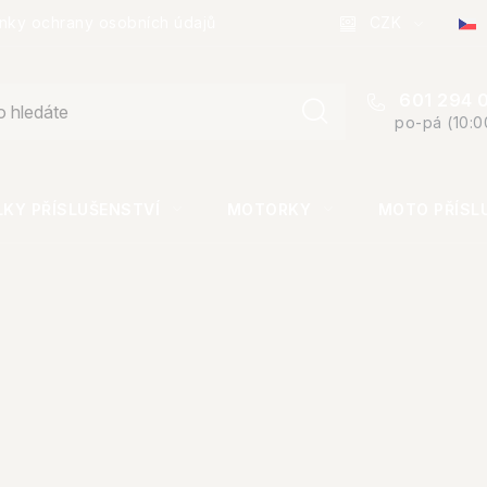
CZK
nky ochrany osobních údajů
601 294 
po-pá (10:0
KY PŘÍSLUŠENSTVÍ
MOTORKY
MOTO PŘÍSL