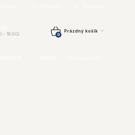
Čeština
Přihlášení
Registrace
099
Prázdný košík
0 - 18:00)
NÁKUPNÍ
KOŠÍK
UŠENSTVÍ
MERCH
Testovací jízdy
KONTAKT