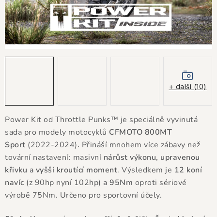
KONTAKTY
JAK NAKUPOVAT
OBCHODNÍ PODMÍNKY
NÁKUP NA SPLÁTKY ESSOX
+ další (10)
Jak nakupovat
Obchodní podmínky
Power Kit od Throttle Punks™ je speciálně vyvinutá
Podmínky ochrany osobních údajů
sada pro modely motocyklů
CFMOTO 800MT
Sport
(2022-2024)
.
Přináší mnohem více zábavy než
tovární nastavení: masivní
nárůst
výkon
u
, upravenou
křivku
a
vyšší kroutící moment
.
Výsledkem je
12 koní
navíc
(
z 90hp nyní 102hp)
a
95Nm
oproti sériové
výrobě
75Nm. Určeno pro sportovní účely.