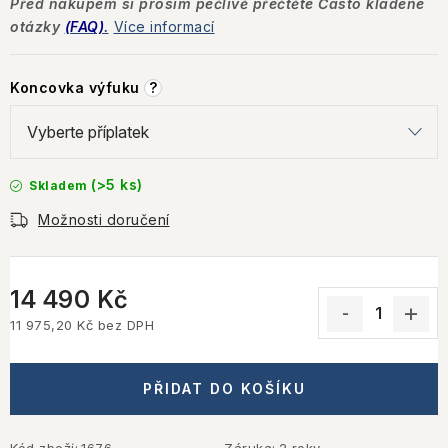
Před nákupem si prosím pečlivě přečtěte Často kladené
otázky
(FAQ)
.
Více informací
Koncovka výfuku
?
(>5 ks)
Skladem
Možnosti doručení
14 490 Kč
11 975,20 Kč
bez DPH
Měrná cena:
PŘIDAT DO KOŠÍKU