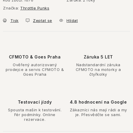
Kód zboží:
1676
Záruka
:
2 roky
Značka:
Throttle Punks
Tisk
Zeptat se
Hlídat
CFMOTO & Goes Praha
Záruka 5 LET
Ověřený autorizovaný
Nadstandardní záruka
prodejce a servis CFMOTO &
CFMOTO na motorky a
Goes Praha
čtyřkolky
Testovací jízdy
4.8 hodnocení na Google
Spousta mašin k testování.
Zákazníci nás mají rádi a my
Fér podmínky. Online
je. Přesvědčte se sami.
rezervace.