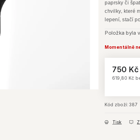
paprsky či špat
chvilky, které 
lepení, stačí 
Položka byla
Momentálně n
750 Kč
619,80 Kč b
Měrná cena
Kód zboží:
387
Tisk
Z