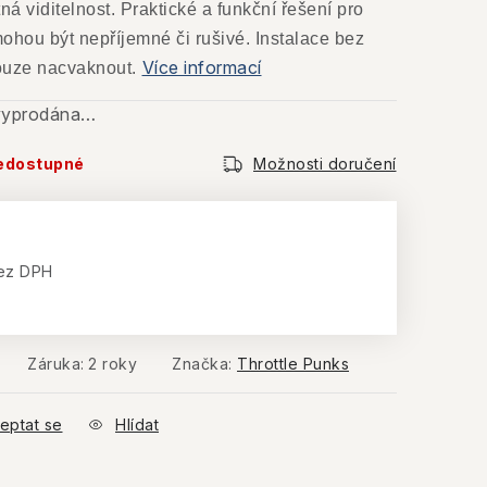
ná viditelnost. Praktické a funkční řešení pro
mohou být nepříjemné či rušivé. Instalace bez
Více informací
pouze nacvaknout.
 vyprodána…
edostupné
Možnosti doručení
ez DPH
:
Záruka
:
2 roky
Značka:
Throttle Punks
eptat se
Hlídat