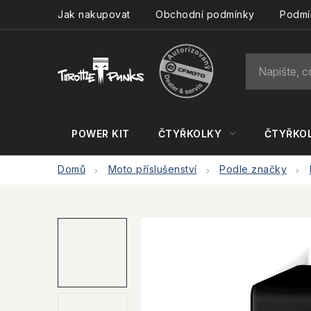
Přejít
Jak nakupovat
Obchodní podmínky
Podmí
na
obsah
POWER KIT
ČTYŘKOLKY
ČTYŘKOL
Domů
Moto příslušenství
Podle značky