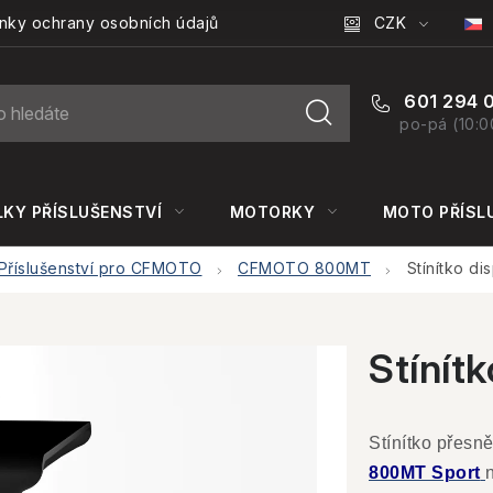
CZK
nky ochrany osobních údajů
601 294 
po-pá (10:0
KY PŘÍSLUŠENSTVÍ
MOTORKY
MOTO PŘÍSL
Příslušenství pro CFMOTO
CFMOTO 800MT
Stínítko d
Stínít
Stínítko přesn
800MT Sport