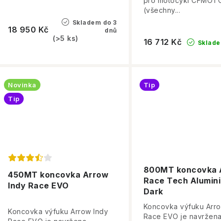
pro motocykl CFMOT
(všechny...
Skladem do 3
18 950 Kč
dnů
(>5 ks)
16 712 Kč
Sklad
Novinka
Tip
Tip
800MT koncovka 
450MT koncovka Arrow
Race Tech Alumin
Indy Race EVO
Dark
Koncovka výfuku Arro
Koncovka výfuku Arrow Indy
Race EVO je navržen