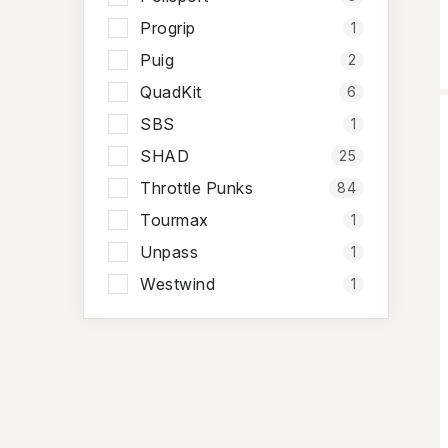
Progrip
1
Puig
2
QuadKit
6
SBS
1
SHAD
25
Throttle Punks
84
Tourmax
1
Unpass
1
Westwind
1