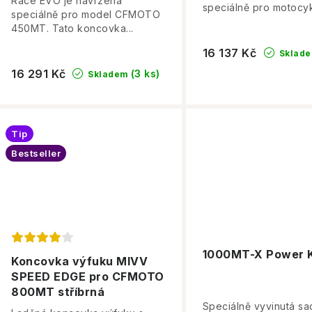
Race EVO je navržena
speciálně pro motocykl
speciálně pro model CFMOTO
450MT. Tato koncovka...
16 137 Kč
Sklad
16 291 Kč
(3 ks)
Skladem
Tip
Bestseller
1000MT-X Power K
Koncovka výfuku MIVV
SPEED EDGE pro CFMOTO
800MT stříbrná
Speciálně vyvinutá sa