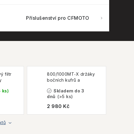
Příslušenství pro CFMOTO
 filtr
800/1000MT‑X držáky
y
bočních kufrů a
brašen CFMOTO
 ks)
Skladem do 3
dnů
(>5 ks)
2 980 Kč
ktů