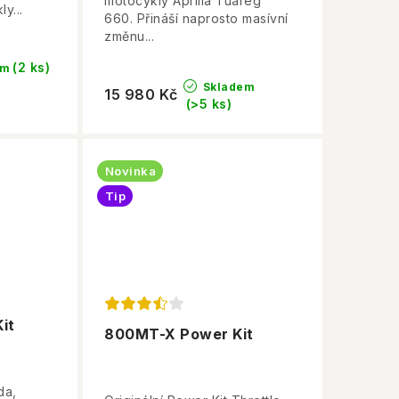
motocykly Aprilia Tuareg
y...
660. Přináší naprosto masívní
změnu...
(2 ks)
em
Skladem
15 980 Kč
(>5 ks)
Novinka
Tip
it
800MT-X Power Kit
da,