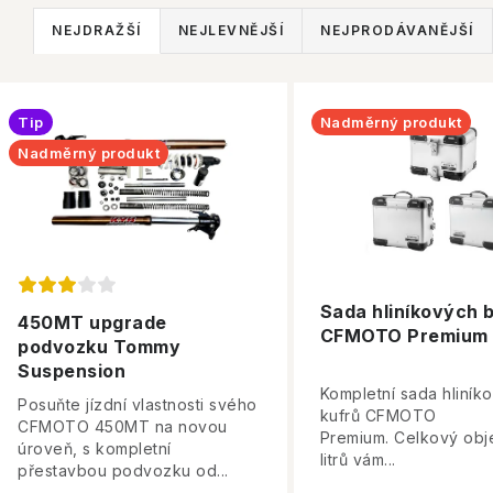
Ř
NEJDRAŽŠÍ
NEJLEVNĚJŠÍ
NEJPRODÁVANĚJŠÍ
a
V
z
Tip
Nadměrný produkt
ý
e
Nadměrný produkt
p
n
í
s
p
p
r
Sada hliníkových 
450MT upgrade
CFMOTO Premium
r
podvozku Tommy
o
Suspension
o
d
Kompletní sada hliník
Posuňte jízdní vlastnosti svého
kufrů CFMOTO
d
CFMOTO 450MT na novou
u
Premium. Celkový ob
úroveň, s kompletní
litrů vám...
u
přestavbou podvozku od...
k