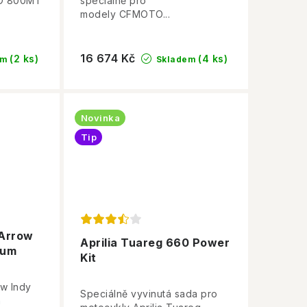
O 800MT
speciálně pro
modely CFMOTO...
16 674 Kč
(2 ks)
(4 ks)
em
Skladem
Novinka
Tip
Arrow
Aprilia Tuareg 660 Power
ium
Kit
w Indy
Speciálně vyvinutá sada pro
a