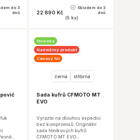
adem do 3
Skladem do 3
22 890 Kč
dnů
dnů
(5 ks)
Novinka
Nadměrný produkt
Cenový hit
černá
stříbrná
povič
Sada kufrů CFMOTO MT
EVO
ýfuk
Vyrazte na dlouhou expedici
bez kompromisů. Originální
ní
sada hliníkových kufrů
esně...
CFMOTO MT EVO...