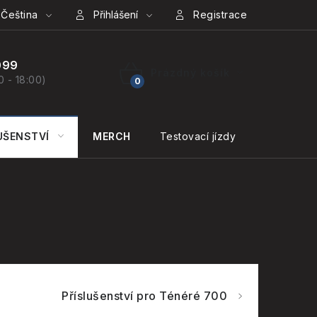
Čeština
Přihlášení
Registrace
099
Prázdný košík
0 - 18:00)
NÁKUPNÍ
KOŠÍK
UŠENSTVÍ
MERCH
Testovací jízdy
KONTAKT
Příslušenství pro Ténéré 700