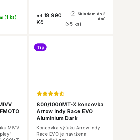
Skladem do 3
18 990
od
(1 ks)
em
dnů
Kč
(>5 ks)
Tip
MIVV
800/1000MT-X koncovka
CFMOTO
Arrow Indy Race EVO
Aluminium Dark
uku MIVV
Koncovka výfuku Arrow Indy
 play"
Race EVO je navržena