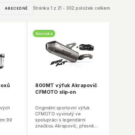
Stránka
1
z
21
-
302
položek celkem
ABECEDNĚ
Novinka
boxů
800MT výfuk Akrapovič
CFMOTO slip‑on
ových
Originální sportovní výfuk
CFMOTO vyvinutý ve
jem 99
spolupráci s legendární
značkou Akrapovič, přesně...