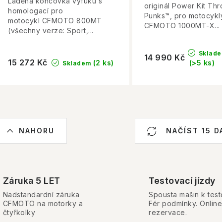
Laděná koncovka výfuku s
originál Power Kit Thro
homologací pro
Punks™, pro motocykl
motocykl CFMOTO 800MT
CFMOTO 1000MT-X...
(všechny verze: Sport,...
Sklad
14 990 Kč
15 272 Kč
(2 ks)
(>5 ks)
Skladem
O
NAHORU
NAČÍST 15 D
v
á
Záruka 5 LET
Testovací jízdy
d
Nadstandardní záruka
Spousta mašin k test
a
CFMOTO na motorky a
Fér podmínky. Online
čtyřkolky
rezervace.