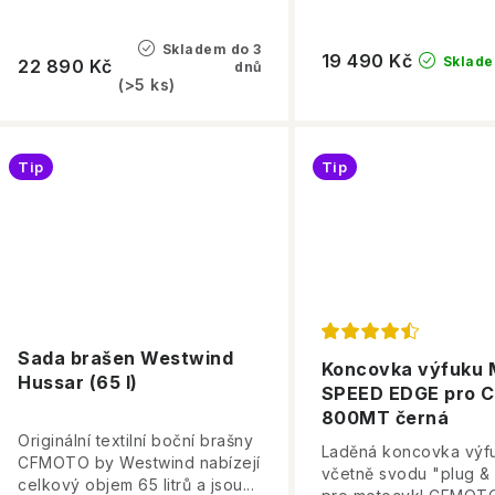
Skladem do 3
19 490 Kč
Sklad
22 890 Kč
dnů
(>5 ks)
Tip
Tip
Sada brašen Westwind
Koncovka výfuku 
Hussar (65 l)
SPEED EDGE pro 
800MT černá
Originální textilní boční brašny
Laděná koncovka výf
CFMOTO by Westwind nabízejí
včetně svodu "plug &
celkový objem 65 litrů a jsou...