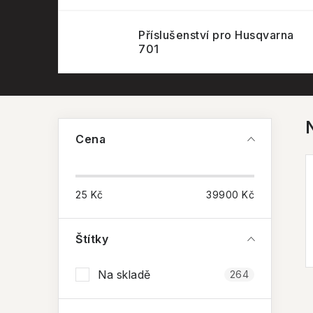
Příslušenství pro Husqvarna
701
P
Cena
o
s
25
Kč
39900
Kč
t
r
Štítky
a
Na skladě
264
n