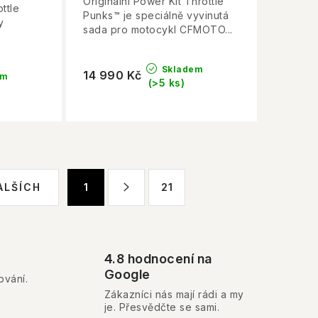
Originální Power Kit Throttle
ttle
Punks™ je speciálně vyvinutá
y
sada pro motocykl CFMOTO...
Skladem
14 990 Kč
em
(>5 ks)
S
ALŠÍCH
1
21
t
r
á
n
4.8 hodnocení na
k
Google
ování.
o
Zákazníci nás mají rádi a my
je. Přesvědčte se sami.
v