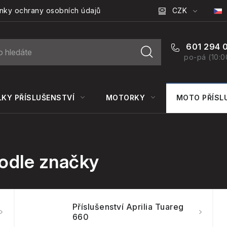
CZK
nky ochrany osobních údajů
601 294 
po-pá (10:0
KY PŘÍSLUŠENSTVÍ
MOTORKY
MOTO PŘÍSL
odle značky
Příslušenství Aprilia Tuareg
660