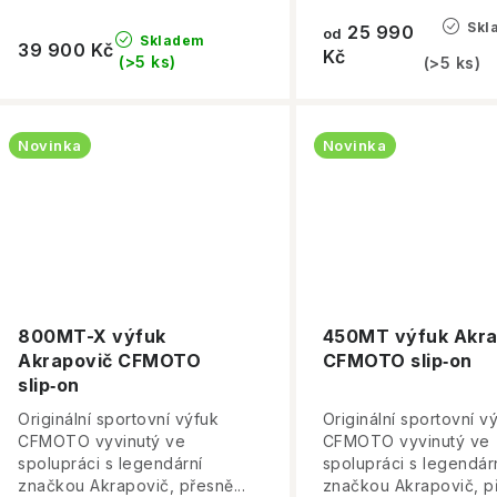
k
t
Skl
25 990
od
Skladem
39 900 Kč
t
Kč
(>5 ks)
(>5 ks)
ů
ů
Novinka
Novinka
800MT-X výfuk
450MT výfuk Akra
Akrapovič CFMOTO
CFMOTO slip‑on
slip‑on
Originální sportovní výfuk
Originální sportovní v
CFMOTO vyvinutý ve
CFMOTO vyvinutý ve
spolupráci s legendární
spolupráci s legendár
značkou Akrapovič, přesně...
značkou Akrapovič, př