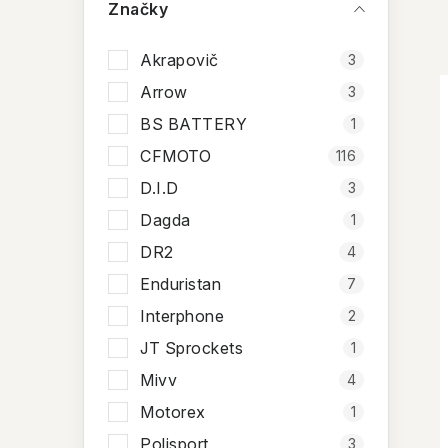
n
Značky
í
Akrapovič
3
p
Arrow
3
a
BS BATTERY
1
n
CFMOTO
116
e
D.I.D
3
i
Dagda
1
l
DR2
4
Enduristan
7
Interphone
2
JT Sprockets
1
Mivv
4
Motorex
1
Polisport
3