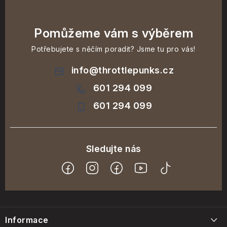
Pomůžeme vám s výběrem
Potřebujete s něčím poradit? Jsme tu pro vás!
info
@
throttlepunks.cz
601 294 099
601 294 099
Z
á
Informace
p