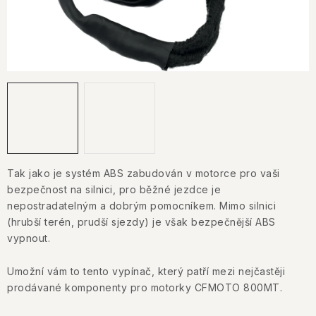
KONTAKTY
JAK NAKUPOVAT
OBCHODNÍ PODMÍNKY
NÁKUP NA SPLÁTKY ESSOX
Jak nakupovat
Obchodní podmínky
Podmínky ochrany osobních údajů
Tak jako je systém ABS zabudován v motorce pro vaši
bezpečnost na silnici, pro běžné jezdce je
nepostradatelným a dobrým pomocníkem. Mimo silnici
(hrubší terén, prudší sjezdy) je však bezpečnější ABS
vypnout.
Umožní vám to tento vypínač, který patří mezi nejčastěji
prodávané komponenty pro motorky CFMOTO 800MT.