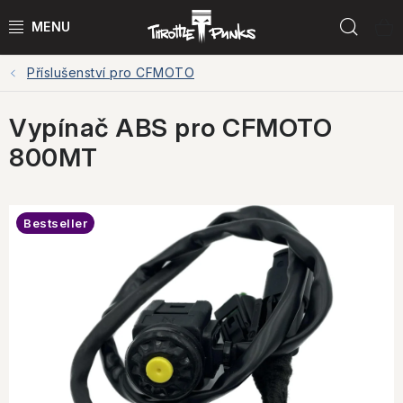
Přejít
Hled
na
obsah
Příslušenství pro CFMOTO
POWER KIT
Vypínač ABS pro CFMOTO
ČTYŘKOLKY
800MT
ČTYŘKOLKY PŘÍSLUŠENSTVÍ
MOTORKY
Bestseller
MOTO PŘÍSLUŠENSTVÍ
MERCH
Testovací jízdy