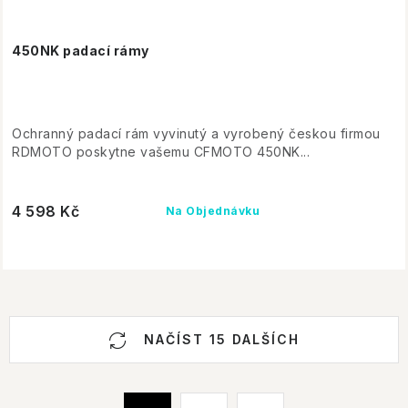
450NK padací rámy
Ochranný padací rám vyvinutý a vyrobený českou firmou
RDMOTO poskytne vašemu CFMOTO 450NK...
4 598 Kč
Na Objednávku
O
NAČÍST 15 DALŠÍCH
v
l
á
S