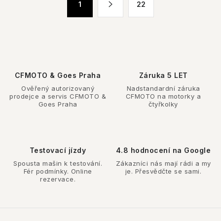
1
22
d
t
a
r
c
á
n
í
k
p
o
r
CFMOTO & Goes Praha
Záruka 5 LET
v
v
Ověřený autorizovaný
Nadstandardní záruka
á
k
prodejce a servis CFMOTO &
CFMOTO na motorky a
n
Goes Praha
čtyřkolky
y
í
v
ý
p
Testovací jízdy
4.8 hodnocení na Google
i
Spousta mašin k testování.
Zákazníci nás mají rádi a my
Fér podmínky. Online
je. Přesvědčte se sami.
s
rezervace.
u