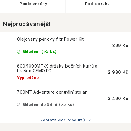
KONTAKTY
Podle značky
Podle druhu
JAK NAKUPOVAT
Nejprodávanější
OBCHODNÍ PODMÍNKY
Olejovaný pěnový filtr Power Kit
399 Kč
NÁKUP NA SPLÁTKY ESSOX
(>5 ks)
Skladem
Jak nakupovat
Obchodní podmínky
800/1000MT‑X držáky bočních kufrů a
brašen CFMOTO
Podmínky ochrany osobních údajů
2 980 Kč
Vyprodáno
700MT Adventure centrální stojan
3 490 Kč
(>5 ks)
Skladem do 3 dnů
Zobrazit více produktů