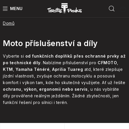
Přejít
Hled
na
obsah
Domů
POWER KIT
ČTYŘKOLKY
Moto příslušenství a díly
ČTYŘKOLKY PŘÍSLUŠENSTVÍ
Vyberte si
od funkčních doplňků přes ochranné prvky až
po technické díly
. Nabízíme příslušenství pro
CFMOTO
,
KTM
,
Yamaha Ténéré
,
Aprilia Tuareg
atd, které zlepšuje
MOTORKY
jízdní vlastnosti, zvyšuje ochranu motocyklu a posouvá
komfort i výkon tam, kde ho skutečně využijete. Ať už řešíte
MOTO PŘÍSLUŠENSTVÍ
ochranu, výkon, ergonomii nebo servis
, u nás vybíráte
díly prověřené reálným ježděním. Žádné zbytečnosti, jen
MERCH
funkční řešení pro silnici i terén.
Testovací jízdy