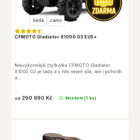
šedá
camo
CFMOTO Gladiator X1000 G3 EU5+
Nejvýkonnější čtyřkolka CFMOTO Gladiator
X1000 G3 je tady a s ním nejen síla, ale i pohodlí
a...
290 990 Kč
(1 ks)
Skladem
od