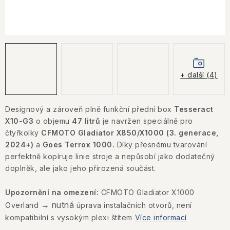
KONTAKTY
JAK NAKUPOVAT
OBCHODNÍ PODMÍNKY
+ další (4)
NÁKUP NA SPLÁTKY ESSOX
Designový a zároveň plně funkční přední box
Tesseract
Jak nakupovat
Obchodní podmínky
X10-G3
o objemu
47 litrů
je navržen speciálně pro
Podmínky ochrany osobních údajů
čtyřkolky
CFMOTO Gladiator X850/X1000 (3. generace,
2024+)
a
Goes Terrox 1000.
Díky přesnému tvarování
perfektně kopíruje linie stroje a nepůsobí jako dodatečný
doplněk, ale jako jeho přirozená součást.
Upozornění na omezení:
CFMOTO Gladiator X1000
→ nutná
Overland
úprava instalačních otvorů, není
kompatibilní s vysokým plexi štítem
Více informací