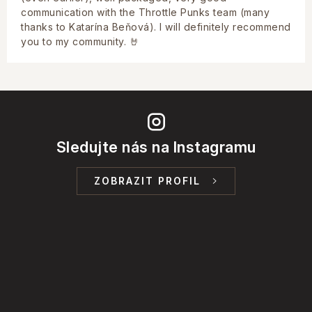
communication with the Throttle Punks team (many
thanks to Katarína Beňová). I will definitely recommend
you to my community. 🤘
Sledujte nás na Instagramu
ZOBRAZIT PROFIL