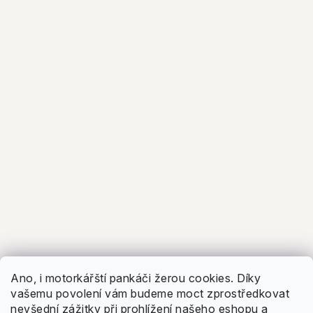
5.0
Facebook
Zobrazit recenze
Ano, i motorkářští pankáči žerou cookies. Díky
vašemu povolení vám budeme moct zprostředkovat
nevšední zážitky při prohlížení našeho eshopu a