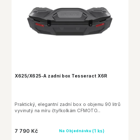
X625/X625‑A zadní box Tesseract X6R
Praktický, elegantní zadní box o objemu 90 litrů
vyvinutý na míru čtyřkolkám CFMOTO...
7 790 Kč
(1 ks)
Na Objednávku