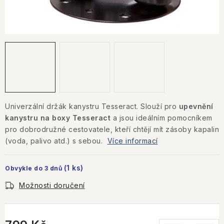
KONTAKTY
JAK NAKUPOVAT
OBCHODNÍ PODMÍNKY
NÁKUP NA SPLÁTKY ESSOX
Univerzální držák kanystru Tesseract. Slouží pro
upevnění
Jak nakupovat
Obchodní podmínky
kanystru na boxy Tesseract
a jsou ideálním pomocníkem
Podmínky ochrany osobních údajů
pro dobrodružné cestovatele, kteří chtějí mít zásoby kapalin
(voda, palivo atd.) s sebou.
Více informací
(1 ks)
Obvykle do 3 dnů
Možnosti doručení