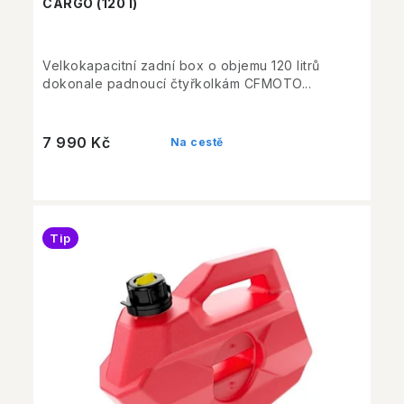
CARGO (120 l)
Velkokapacitní zadní box o objemu 120 litrů
dokonale padnoucí čtyřkolkám CFMOTO...
7 990 Kč
Na cestě
Tip