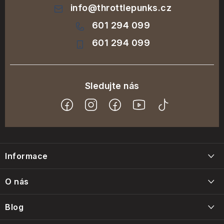
info
@
throttlepunks.cz
601 294 099
601 294 099
Z
á
Informace
p
a
Blog
O nás
t
Napište nám
í
Kdo jsme
Blog
Kontakty
Volná místa