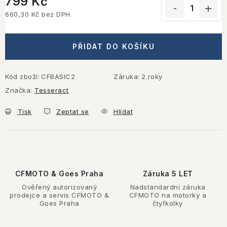
799 Kč
660,30 Kč bez DPH
Měrná cena:
PŘIDAT DO KOŠÍKU
Kód zboží:
CFBASIC2
Záruka
:
2 roky
Značka:
Tesseract
Tisk
Zeptat se
Hlídat
CFMOTO & Goes Praha
Záruka 5 LET
Ověřený autorizovaný
Nadstandardní záruka
prodejce a servis CFMOTO &
CFMOTO na motorky a
Goes Praha
čtyřkolky