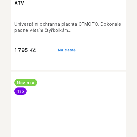
ATV
Univerzální ochranná plachta CFMOTO. Dokonale
padne větším čtyřkolkám...
1 795 Kč
Na cestě
Novinka
Tip