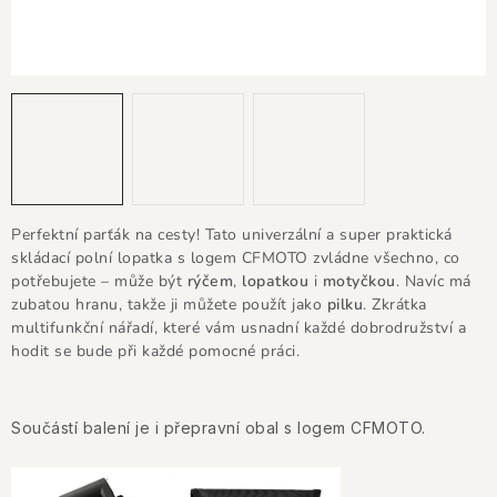
KONTAKTY
JAK NAKUPOVAT
OBCHODNÍ PODMÍNKY
NÁKUP NA SPLÁTKY ESSOX
Perfektní parťák na cesty! Tato univerzální a super praktická
Jak nakupovat
Obchodní podmínky
skládací polní lopatka s logem CFMOTO zvládne všechno, co
Podmínky ochrany osobních údajů
potřebujete – může být
rýčem
,
lopatkou
i
motyčkou
. Navíc má
zubatou hranu, takže ji můžete použít jako
pilku
. Zkrátka
multifunkční nářadí, které vám usnadní každé dobrodružství a
hodit se bude při každé pomocné práci.
Součástí balení je i přepravní obal s logem CFMOTO.