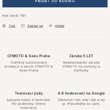
PŘIDAT DO KOŠÍKU
Kód zboží:
1191
Tisk
Zeptat se
Hlídat
CFMOTO & Goes Praha
Záruka 5 LET
Ověřený autorizovaný
Nadstandardní záruka
prodejce a servis CFMOTO &
CFMOTO na motorky a
Goes Praha
čtyřkolky
Testovací jízdy
4.8 hodnocení na Google
Spousta mašin k testování.
Zákazníci nás mají rádi a my
Fér podmínky. Online
je. Přesvědčte se sami.
rezervace.