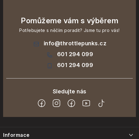
Pomůžeme vám s výběrem
Potřebujete s něčím poradit? Jsme tu pro vás!
info
@
throttlepunks.cz
601 294 099
601 294 099
Z
á
Informace
p