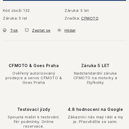
Kód zboží:
132
Záruka
:
5 let
Záruka
:
5 let
Značka:
CFMOTO
Tisk
Zeptat se
Hlídat
CFMOTO & Goes Praha
Záruka 5 LET
Ověřený autorizovaný
Nadstandardní záruka
prodejce a servis CFMOTO &
CFMOTO na motorky a
Goes Praha
čtyřkolky
Testovací jízdy
4.8 hodnocení na Google
Spousta mašin k testování.
Zákazníci nás mají rádi a my
Fér podmínky. Online
je. Přesvědčte se sami.
rezervace.