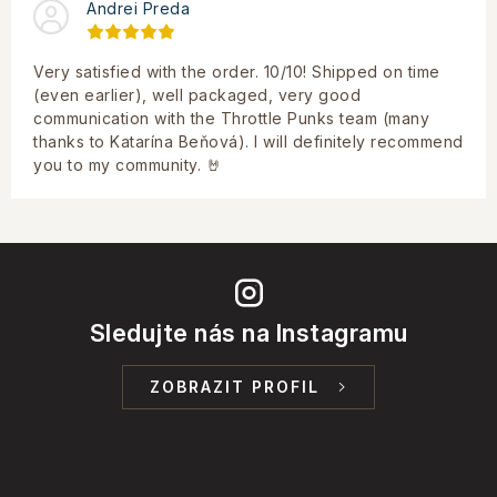
Andrei Preda
Very satisfied with the order. 10/10! Shipped on time
(even earlier), well packaged, very good
communication with the Throttle Punks team (many
thanks to Katarína Beňová). I will definitely recommend
you to my community. 🤘
Sledujte nás na Instagramu
ZOBRAZIT PROFIL