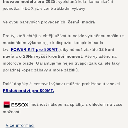
Inovace modelu pro 2025:
vyplétaná kola, komunikační
jednotka T-BOX již v ceně základní výbavy
Ve dvou barevných provedeních:
černá, modrá
Pro ty, kteří chtějí si chtějí užívat tu nejvíc vytuněnou mašinu s
maximálním výkonem, je k dispozici kompletní sada
tzv.
POWER
KIT pro 800MT
,
díky němuž získáte
12 koní
navíc
a
o 20Nm vyšší kroutící moment
. Vše vyladěno na
motorové brzdě. Garantujeme nejen trvající záruku, ale taky
pořádnej kopec zábavy a moře zážitků.
Další dopňky či cestovní výbavu můžete prohlédnout v sekci
Příslušenství pro 800MT.
možnost nákupu na splátky, s ohledem na vaše
možnosti.
Více informací