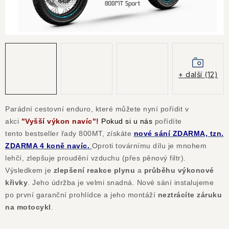
KONTAKTY
JAK NAKUPOVAT
OBCHODNÍ PODMÍNKY
+ další (12)
NÁKUP NA SPLÁTKY ESSOX
Parádní cestovní enduro, které můžete nyní pořídit v
Jak nakupovat
Obchodní podmínky
akci
"Vyšší výkon navíc"!
Pokud si u nás
pořídíte
Podmínky ochrany osobních údajů
tento bestseller řady 800MT, získáte
nové sání ZDARMA, tzn.
ZDARMA 4 koně navíc.
Oproti továrnímu dílu je mnohem
lehčí, zlepšuje proudění vzduchu (přes pěnový filtr).
Výsledkem je
zlepšení reakce plynu
a
průběhu výkonové
křivky
. Jeho údržba je velmi snadná. Nové sání instalujeme
po první garanční prohlídce a jeho montáží
neztrácíte záruku
na motocykl
.