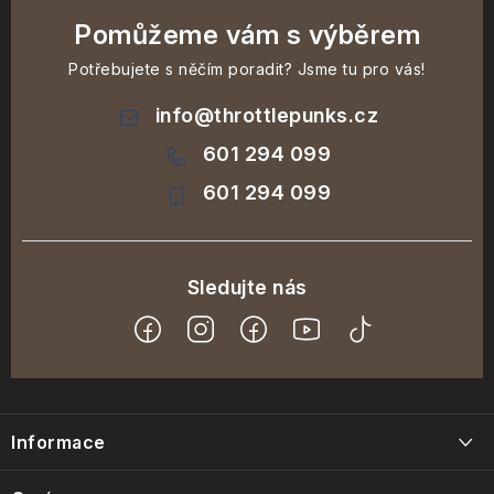
Pomůžeme vám s výběrem
Potřebujete s něčím poradit? Jsme tu pro vás!
info
@
throttlepunks.cz
601 294 099
601 294 099
Z
á
Informace
p
a
Blog