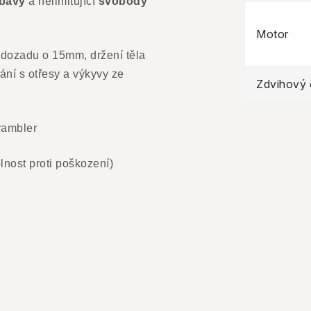
ábavy
a nelimitující
svobody
Motor
a dozadu o 15mm, držení těla
ání s otřesy a výkyvy ze
Zdvihový
scrambler
olnost proti poškození)