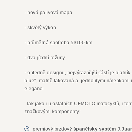
- nová palivová mapa
- skvělý výkon
- průměrná spotřeba 5l/100 km
- dva jízdní režimy
- ohledně designu, nejvýraznější částí je blatní
blue", matně lakovaná a jednolitými nálepkami
eleganci
Tak jako i u ostatních CFMOTO motocyklů, i ten
značkovými komponenty:
premiový brzdový
španělský systém J.Jua