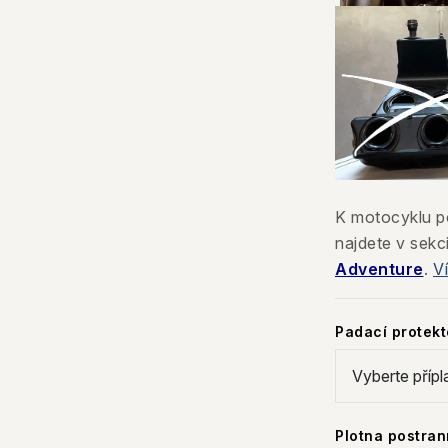
K motocyklu po
najdete v sekc
Adventure
.
V
Padací protek
Plotna postra