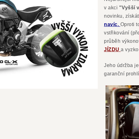
v akci
"Vyšší 
novinku, získá
navíc.
Oproti 
vstřikování (př
průběh výkono
JÍZDU
a vyzko
Jeho údržba je
garanční prohl