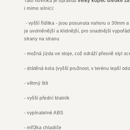
Tato novinka je opravdu
velký kopec divoké z
i mimo silnici:
- vyšší řídítka - jsou posunuta nahoru o 30mm 
je uvolněnější a klidnější, pro snadnější vypořád
strany na stranu
- možná jízda ve stoje, což odráží přesně styl 
- drátěná kola (vyšší pružnost, v terénu lepší od
- větrný štít
- vyšší přední blatník
- vypínatelné ABS
- mřížka chladiče