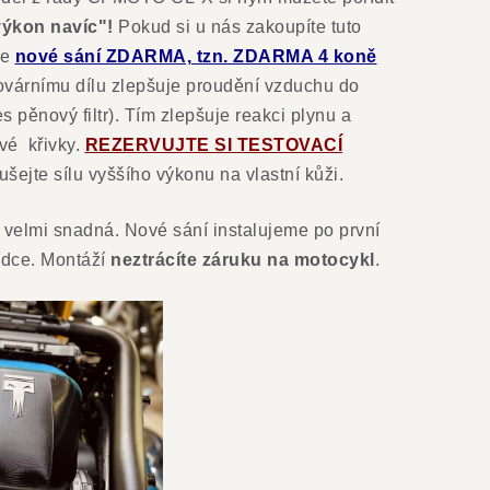
výkon navíc"!
Pokud si u nás zakoupíte tuto
te
nové sání ZDARMA, tzn. ZDARMA 4 koně
továrnímu dílu zlepšuje proudění vzduchu do
es pěnový filtr). Tím zlepšuje reakci plynu a
vé křivky.
REZERVUJTE SI TESTOVACÍ
ušejte sílu vyššího výkonu na vlastní kůži.
 velmi snadná. Nové sání instalujeme po první
ídce. Montáží
neztrácíte záruku na motocykl
.