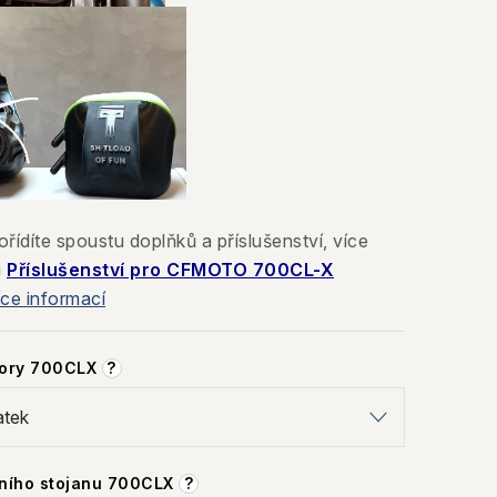
řídíte spoustu doplňků a příslušenství, více
i
Příslušenství pro CFMOTO 700CL-X
íce informací
tory 700CLX
?
nního stojanu 700CLX
?