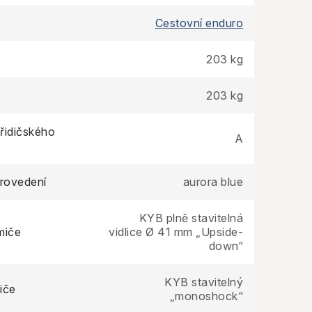
Cestovní enduro
203 kg
203 kg
řidičského
A
rovedení
aurora blue
KYB plně stavitelná
miče
vidlice Ø 41 mm „Upside-
down“
KYB stavitelný
iče
„monoshock“