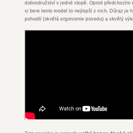
dobrodružství v jedné stopě. Oproti předchozím
si bere tento model to nejlepší z nich. Důraz je
pohodlí (skvělá ergonomie posedu) a skvělý výk