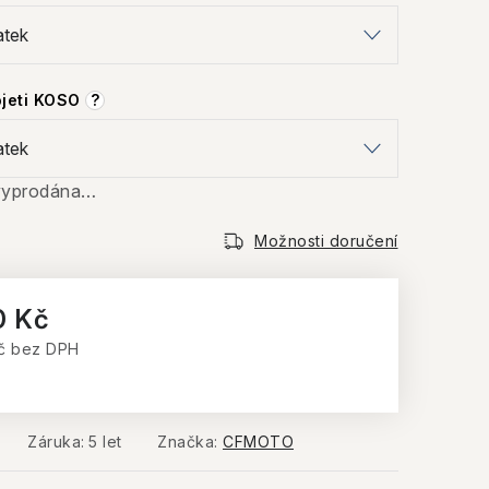
ojeti KOSO
?
 vyprodána…
Možnosti doručení
0 Kč
č
bez DPH
:
Záruka
:
5 let
Značka:
CFMOTO