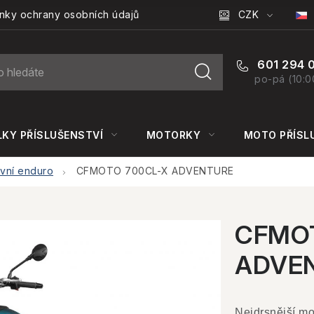
CZK
nky ochrany osobních údajů
601 294 
po-pá (10:0
KY PŘÍSLUŠENSTVÍ
MOTORKY
MOTO PŘÍSL
vní enduro
CFMOTO 700CL-X ADVENTURE
CFMOT
ADVE
Nejdrsnější mo