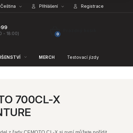
Čeština
Přihlášení
Registrace
099
Prázdný košík
0 - 18:00)
NÁKUPNÍ
KOŠÍK
UŠENSTVÍ
MERCH
Testovací jízdy
KONTAKT
O 700CL-X
NTURE
del z řady CFMOTO CL-X si nyní můžete pořídit