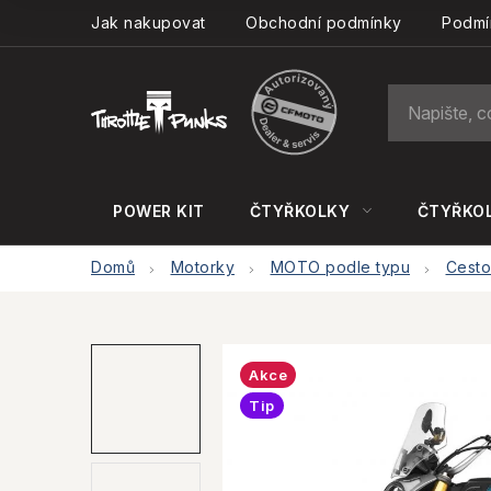
Přejít
Jak nakupovat
Obchodní podmínky
Podmí
na
obsah
POWER KIT
ČTYŘKOLKY
ČTYŘKOL
Domů
Motorky
MOTO podle typu
Cesto
Akce
Tip