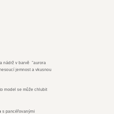
k a nádrž v barvě "aurora
 nesoucí jemnost a vkusnou
to model se může chlubit
n
s pancéřovanými