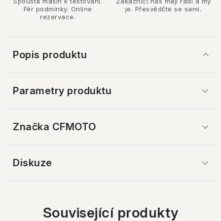
Spousta mašin k testování.
Zákazníci nás mají rádi a my
Fér podmínky. Online
je. Přesvědčte se sami.
rezervace.
Popis produktu
Parametry produktu
Značka
 CFMOTO
Diskuze
Související produkty