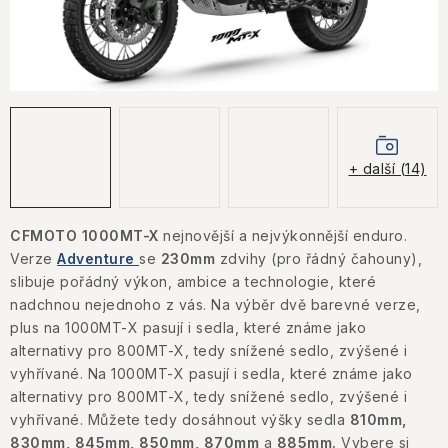
KONTAKTY
JAK NAKUPOVAT
OBCHODNÍ PODMÍNKY
NÁKUP NA SPLÁTKY ESSOX
+ další (14)
Jak nakupovat
Obchodní podmínky
CFMOTO 1000MT-X
nejnovější a nejvýkonnější enduro.
Podmínky ochrany osobních údajů
Verze
Adventure
se
230mm
zdvihy (pro řádný čahouny),
slibuje pořádný výkon, ambice a technologie, které
nadchnou nejednoho z vás. Na výběr dvě barevné verze,
plus
na 1000MT-X pasují i sedla, které známe jako
alternativy pro 800MT-X, tedy snížené sedlo, zvýšené i
vyhřívané. Na 1000MT-X pasují i sedla, které známe jako
alternativy pro 800MT-X, tedy snížené sedlo, zvýšené i
vyhřívané. Můžete tedy dosáhnout výšky sedla
810mm,
830mm, 845mm, 850mm, 870mm
a
885mm.
V
ybere si