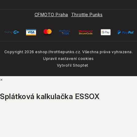
každého
Naše značky
20.4.2026
CFMOTO Praha
Throttle Punks
CFMOTO CUP 2026: Enduro závody pro každého
Jak nás hodnotí naši zákazníci?
25.3.2026
Copyright 2026
eshop.throttlepunks.cz
. Všechna práva vyhrazena.
4.8
Google
Upravit nastavení cookies
Zobrazit recenze
Vytvořil Shoptet
VŠECHNY ZNAČKY
×
4.7
Firmy.cz
Splátková kalkulačka ESSOX
Zobrazit recenze
5.0
Facebook
Zobrazit recenze