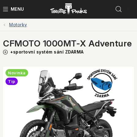
Přejít
Hled
na
obsah
Motorky
POWER KIT
CFMOTO 1000MT-X Adventure
ČTYŘKOLKY
+sportovní systém sání ZDARMA
ČTYŘKOLKY PŘÍSLUŠENSTVÍ
Novinka
MOTORKY
Tip
MOTO PŘÍSLUŠENSTVÍ
MERCH
Testovací jízdy