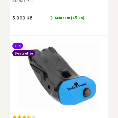
800MT-X....
5 990 Kč
(>5 ks)
Skladem
Tip
Bestseller