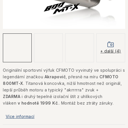
KONTAKTY
JAK NAKUPOVAT
OBCHODNÍ PODMÍNKY
NÁKUP NA SPLÁTKY ESSOX
+ další (4)
Jak nakupovat
Obchodní podmínky
Podmínky ochrany osobních údajů
Originální sportovní výfuk CFMOTO
vyvinutý ve spolupráci s
legendární značkou
Akrapovič
, přesně na míru
CFMOTO
800MT-X
. Titanová koncovka, nižší hmotnost než originál,
lepší průběh motoru a typický "akrrrrra" zvuk +
ZDARMA
i druhý tepelně izolační štít z uhlíkových
vláken
v hodnotě 1999 Kč
.
. Montáž bez ztráty záruky.
Více informací