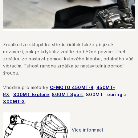
KONTAKTY
JAK NAKUPOVAT
OBCHODNÍ PODMÍNKY
Zrcátko lze sklopit ke středu řídítek takže při jízdě
NÁKUP NA SPLÁTKY ESSOX
nezavazí, pak je kdykoliv vrátíte do běžné pozice. Úhel
zrcátka lze nastavit pomocí kulového kloubu, odolného vůči
vibracím. Tuhost ramena zrcátka je nastavitelná pomocí
Jak nakupovat
Obchodní podmínky
šroubu.
Podmínky ochrany osobních údajů
Vhodné pro motorky
CFMOTO 450MT-R
,
450MT-
RX
,
800MT Explore
,
800MT Sport
,
800MT Touring
a
800MT-X
.
Více informací