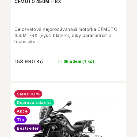
CFMOTO 450MT-RX
Celosvětově nejprodávanější motorka CFMOTO
450MT-RX (vyšší blatník), díky parametrům a
technické...
153 990 Kč
(1 ks)
Skladem
10 %
Doprava zdarma
Akce
Tip
Bestseller