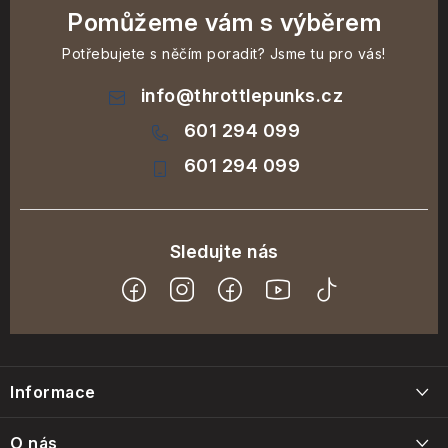
Pomůžeme vám s výběrem
Potřebujete s něčím poradit? Jsme tu pro vás!
info
@
throttlepunks.cz
601 294 099
601 294 099
Z
á
Informace
p
a
Blog
O nás