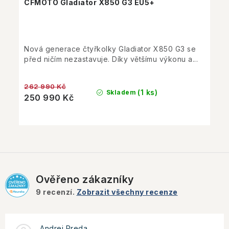
CFMOTO Gladiator X850 G3 EU5+
Nová generace čtyřkolky Gladiator X850 G3 se
před ničím nezastavuje. Díky většímu výkonu a...
262 990 Kč
(1 ks)
Skladem
250 990 Kč
Ověřeno zákazníky
9
recenzí.
Zobrazit všechny recenze
Andrei Preda