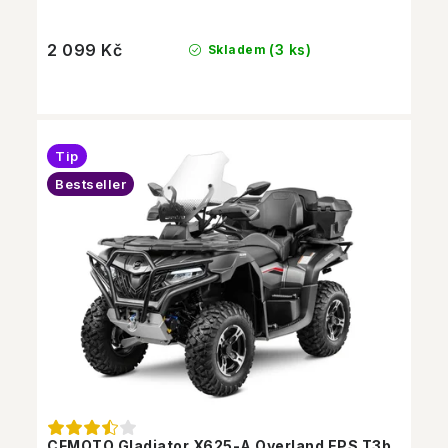
2 099 Kč
(3 ks)
Skladem
Tip
Bestseller
CFMOTO Gladiator X625-A Overland EPS T3b