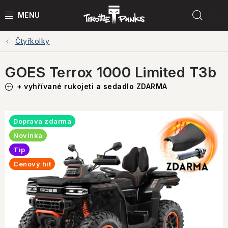
Přejít
Hled
na
obsah
Čtyřkolky
POWER KIT
GOES Terrox 1000 Limited T3b
ČTYŘKOLKY
+ vyhřívané rukojeti a sedadlo ZDARMA
ČTYŘKOLKY PŘÍSLUŠENSTVÍ
Doprava zdarma
MOTORKY
Novinka
MOTO PŘÍSLUŠENSTVÍ
Tip
Cenový hit
MERCH
Testovací jízdy