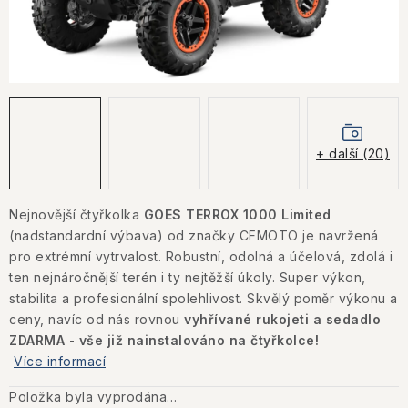
KONTAKTY
JAK NAKUPOVAT
OBCHODNÍ PODMÍNKY
NÁKUP NA SPLÁTKY ESSOX
+ další (20)
Jak nakupovat
Obchodní podmínky
Nejnovější čtyřkolka
GOES TERROX 1000 Limited
Podmínky ochrany osobních údajů
(nadstandardní výbava) od značky CFMOTO je navržená
pro extrémní vytrvalost. Robustní, odolná a účelová, zdolá i
ten nejnáročnější terén i ty nejtěžší úkoly. Super výkon,
stabilita a profesionální spolehlivost. Skvělý poměr výkonu a
ceny, navíc od nás rovnou
vyhřívané rukojeti a sedadlo
ZDARMA
-
vše již nainstalováno na čtyřkolce!
Více informací
Položka byla vyprodána…