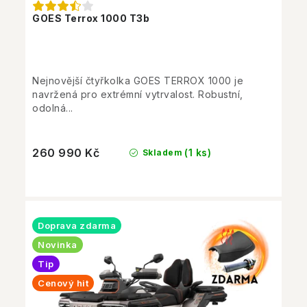
GOES Terrox 1000 T3b
Nejnovější čtyřkolka GOES TERROX 1000 je
navržená pro extrémní vytrvalost. Robustní,
odolná...
260 990 Kč
(1 ks)
Skladem
Doprava zdarma
Novinka
Tip
Cenový hit