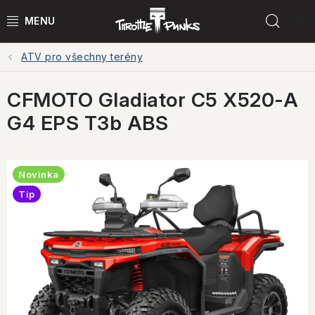
Přejít
Hled
na
obsah
ATV pro všechny terény
POWER KIT
CFMOTO Gladiator C5 X520-A
ČTYŘKOLKY
G4 EPS T3b ABS
ČTYŘKOLKY PŘÍSLUŠENSTVÍ
MOTORKY
Novinka
Tip
MOTO PŘÍSLUŠENSTVÍ
MERCH
Testovací jízdy