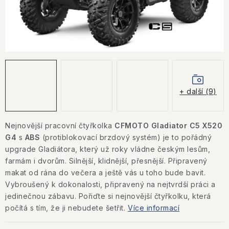
KONTAKTY
JAK NAKUPOVAT
OBCHODNÍ PODMÍNKY
NÁKUP NA SPLÁTKY ESSOX
+ další (9)
Jak nakupovat
Obchodní podmínky
Podmínky ochrany osobních údajů
Nejnovější pracovní čtyřkolka
CFMOTO Gladiator C5 X520
G4
s
ABS
(protiblokovací brzdový systém) je to pořádný
upgrade Gladiátora, který už roky vládne českým lesům,
farmám i dvorům. Silnější, klidnější, přesnější. Připravený
makat od rána do večera a ještě vás u toho bude bavit.
V
ybroušený k dokonalosti, připravený na nejtvrdší práci a
jedinečnou zábavu. Pořiďte si nejnovější čtyřkolku, která
počítá s tím, že ji nebudete šetřit.
Více informací