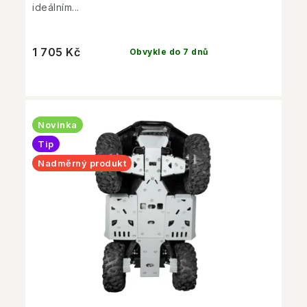
ideálním...
1 705 Kč
Obvykle do 7 dnů
Novinka
Tip
Nadměrný produkt