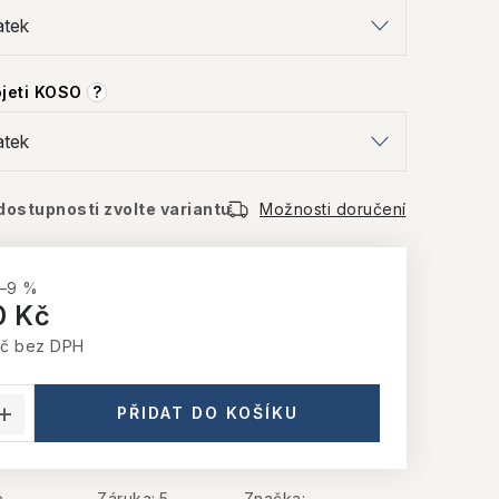
ojeti KOSO
?
dostupnosti zvolte variantu
Možnosti doručení
–9 %
0 Kč
Kč
bez DPH
:
PŘIDAT DO KOŠÍKU
e
Záruka
:
5
Značka: