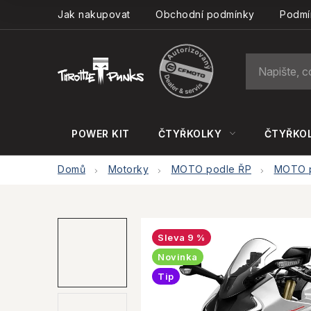
Přejít
Jak nakupovat
Obchodní podmínky
Podmí
na
obsah
POWER KIT
ČTYŘKOLKY
ČTYŘKOL
Domů
Motorky
MOTO podle ŘP
MOTO p
9 %
Novinka
Tip