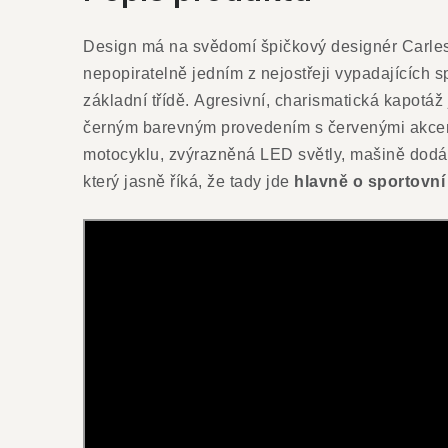
Design má na svědomí špičkový designér Carles
nepopiratelně jedním z nejostřeji vypadajících 
základní třídě. Agresivní, charismatická kapotá
černým barevným provedením s červenými akcenty
motocyklu, zvýrazněná LED světly, mašině dodá
který jasně říká, že tady jde
hlavně o sportovní