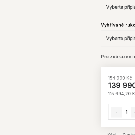
Vyhřívané ruk
Pro zobrazení 
154 990 Kč
139 99
115 694,20 
Měrná cena
Kód
Zvolt