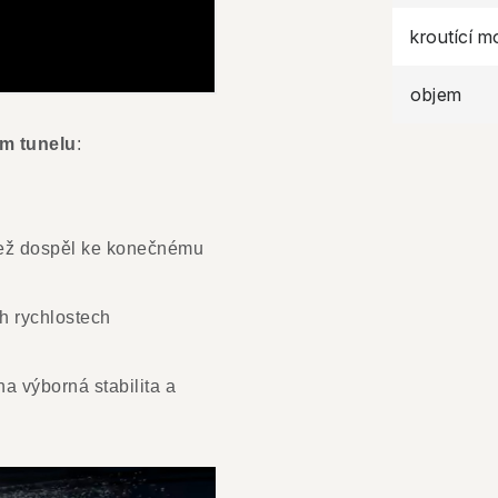
kroutící 
objem
m tunelu
:
než dospěl ke konečnému
h rychlostech
na výborná stabilita a