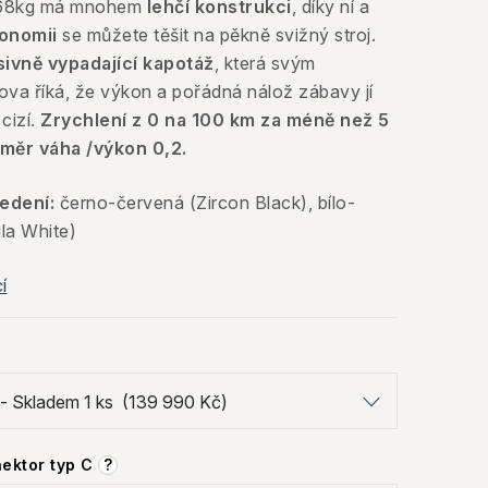
 168kg má mnohem
lehčí konstrukci
, díky ní a
gonomii
se můžete těšit na pěkně svižný stroj.
sivně vypadající kapotáž
, která svým
va říká, že výkon a pořádná nálož zábavy jí
cizí.
Zrychlení z 0 na 100 km za méně než 5
měr váha /výkon 0,2.
edení:
černo-červená (Zircon Black), bílo-
la White)
í
nektor typ C
?