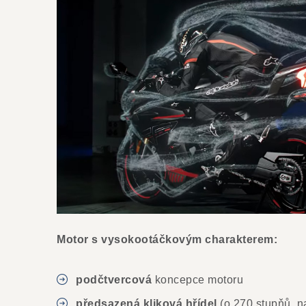
Motor s vysokootáčkovým charakterem:
podčtvercová
koncepce motoru
předsazená kliková hřídel
(o 270 stupňů, 