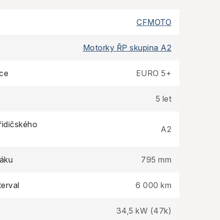
CFMOTO
Motorky ŘP skupina A2
ce
EURO 5+
5 let
řidičského
A2
áku
795 mm
terval
6 000 km
34,5 kW (47k)