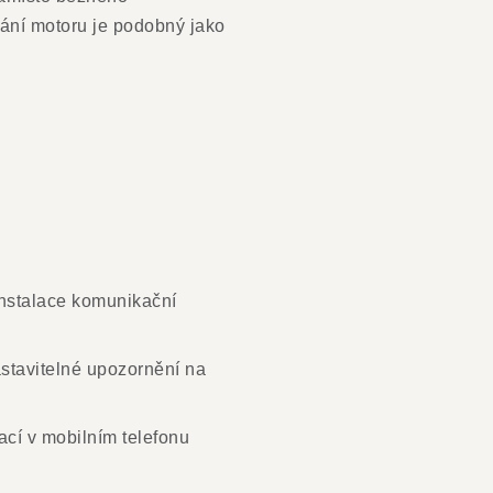
vání motoru je podobný jako
instalace komunikační
astavitelné upozornění na
ací v mobilním telefonu