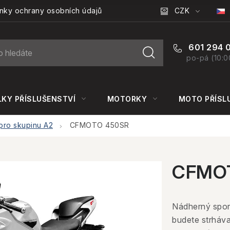
CZK
nky ochrany osobních údajů
601 294 
po-pá (10:0
KY PŘÍSLUŠENSTVÍ
MOTORKY
MOTO PŘÍSL
ro skupinu A2
CFMOTO 450SR
CFMO
Nádherný spor
budete strháv