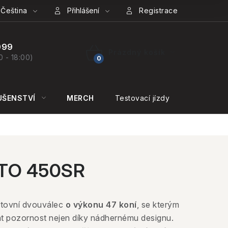
Čeština
Přihlášení
Registrace
099
Prázdný košík
0 - 18:00)
NÁKUPNÍ
KOŠÍK
UŠENSTVÍ
MERCH
Testovací jízdy
KONTAKT
TO 450SR
tovní dvouválec
o výkonu 47 koní
, se kterým
at pozornost nejen díky nádhernému designu.