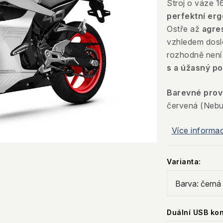
Stroj o váze
perfektní er
Ostře až
agre
vzhledem doslo
rozhodně není 
s a úžasný po
Barevné prov
červená (Nebu
Více informac
Varianta:
Duální USB ko