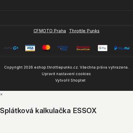
Malá postava? Ideální cruiser! CFMOTO 250CL-C pro
každého
Naše značky
20.4.2026
CFMOTO Praha
Throttle Punks
CFMOTO CUP 2026: Enduro závody pro každého
Jak nás hodnotí naši zákazníci?
25.3.2026
Copyright 2026
eshop.throttlepunks.cz
. Všechna práva vyhrazena.
4.8
Google
Upravit nastavení cookies
Zobrazit recenze
Vytvořil Shoptet
VŠECHNY ZNAČKY
×
4.7
Firmy.cz
Splátková kalkulačka ESSOX
Zobrazit recenze