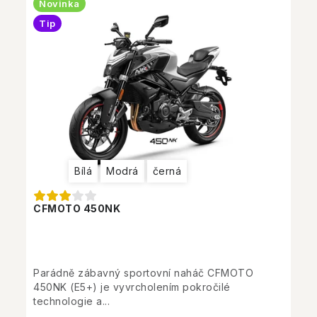
Novinka
Tip
Bílá
Modrá
černá
CFMOTO 450NK
Parádně zábavný sportovní naháč CFMOTO
450NK (E5+) je vyvrcholením pokročilé
technologie a...