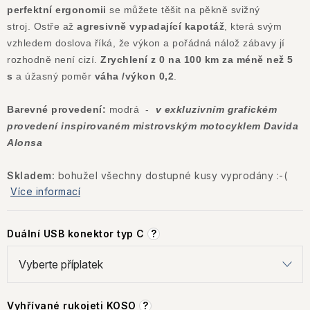
perfektní ergonomii
se můžete těšit na pěkně svižný
stroj.
Ostře až
agresivně vypadající kapotáž
, která svým
vzhledem doslova říká, že výkon a pořádná nálož zábavy jí
rozhodně není cizí.
Zrychlení z 0 na 100 km za méně než 5
s
a úžasný poměr
váha /výkon 0,2
.
Barevné provedení:
modrá -
v exkluzivním grafickém
provedení inspirovaném mistrovským motocyklem Davida
Alonsa
Skladem:
bohužel všechny dostupné kusy vyprodány :-(
Více informací
Duální USB konektor typ C
?
Vyhřívané rukojeti KOSO
?