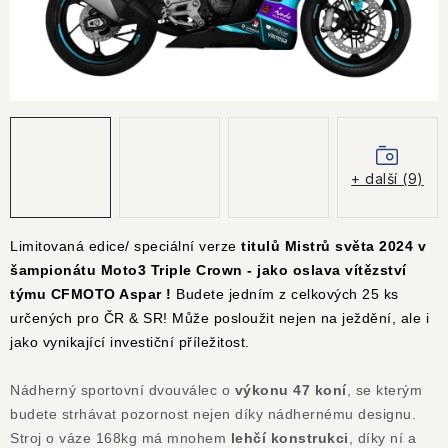
KONTAKTY
JAK NAKUPOVAT
OBCHODNÍ PODMÍNKY
NÁKUP NA SPLÁTKY ESSOX
+ další (9)
Jak nakupovat
Obchodní podmínky
Podmínky ochrany osobních údajů
Limitovaná edice/ speciální verze
titulů Mistrů světa 2024 v
šampionátu Moto3 Triple Crown - jako oslava vítězství
týmu CFMOTO Aspar !
Budete jedním z celkových 25 ks
určených pro ČR & SR! Může posloužit nejen na ježdění, ale i
jako vynikající investiční příležitost.
Nádherný sportovní dvouválec o
výkonu 47 koní
, se kterým
budete strhávat pozornost nejen díky nádhernému designu.
Stroj o váze 168kg má mnohem
lehčí konstrukci
, díky ní a