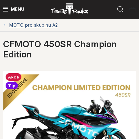
Přejít
Hled
na
obsah
MOTO pro skupinu A2
POWER KIT
CFMOTO 450SR Champion
ČTYŘKOLKY
Edition
ČTYŘKOLKY PŘÍSLUŠENSTVÍ
MOTORKY
Akce
Tip
MOTO PŘÍSLUŠENSTVÍ
MERCH
Testovací jízdy