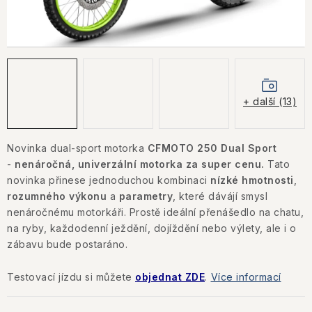
KONTAKTY
JAK NAKUPOVAT
OBCHODNÍ PODMÍNKY
+ další (13)
NÁKUP NA SPLÁTKY ESSOX
Novinka dual-sport motorka
CFMOTO 250 Dual Sport
Jak nakupovat
Obchodní podmínky
-
nenáročná, univerzální motorka za super cenu.
Tato
Podmínky ochrany osobních údajů
novinka přinese jednoduchou kombinaci
nízké hmotnosti
,
rozumného výkonu
a
parametry
, které dávájí smysl
nenáročnému motorkáři. Prostě ideální přenášedlo na chatu,
na ryby, každodenní ježdění, dojíždění nebo výlety, ale i o
zábavu bude postaráno.
Testovací jízdu si můžete
objednat ZDE
.
Více informací