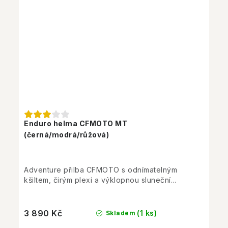
Enduro helma CFMOTO MT
(černá/modrá/růžová)
Adventure přilba CFMOTO s odnímatelným
kšiltem, čirým plexi a výklopnou sluneční...
3 890 Kč
(1 ks)
Skladem