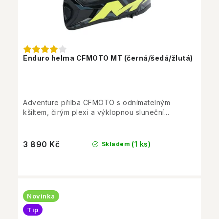
Enduro helma CFMOTO MT (černá/šedá/žlutá)
Adventure přilba CFMOTO s odnímatelným
kšiltem, čirým plexi a výklopnou sluneční...
3 890 Kč
(1 ks)
Skladem
Novinka
Tip