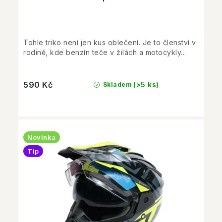
Tohle triko není jen kus oblečení. Je to členství v
rodině, kde benzín teče v žilách a motocykly...
590 Kč
(>5 ks)
Skladem
Novinka
Tip