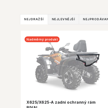
Ř
NEJDRAŽŠÍ
NEJLEVNĚJŠÍ
NEJPRODÁVAN
a
V
z
Nadměrný produkt
ý
e
p
n
i
í
s
p
p
r
r
o
o
d
X625/X625-A zadní ochranný rám
d
RIVAL