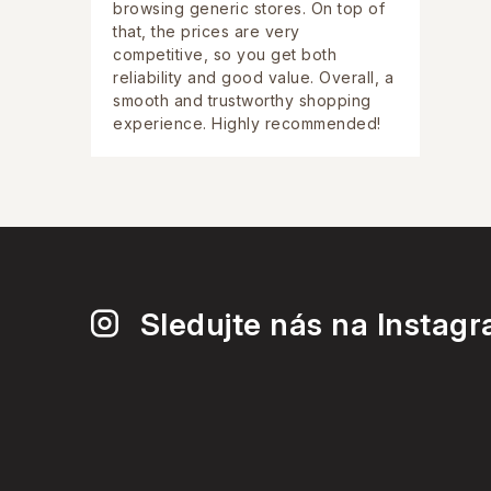
browsing generic stores. On top of
that, the prices are very
competitive, so you get both
reliability and good value. Overall, a
smooth and trustworthy shopping
experience. Highly recommended!
Sledujte nás na Instag