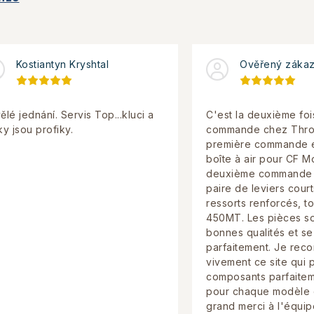
Kostiantyn Kryshtal
Ověřený zákaz
ělé jednání. Servis Top...kluci a
C'est la deuxième foi
ky jsou profiky.
commande chez Throt
première commande ét
boîte à air pour CF M
deuxième commande 
paire de leviers court
ressorts renforcés, t
450MT. Les pièces so
bonnes qualités et s
parfaitement. Je re
vivement ce site qui
composants parfaitem
pour chaque modèle 
grand merci à l'équip