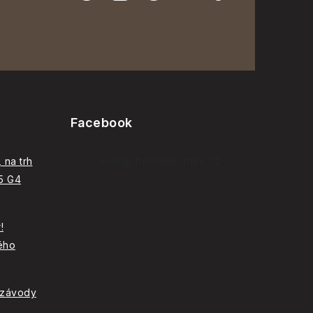
Facebook
eshop.throttlepunks.cz
 na trh
C5 G4
!
ého
 závody