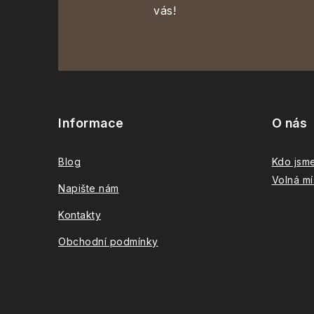
vás!
Z
á
Informace
O nás
p
a
Blog
Kdo jsm
Volná mí
t
Napište nám
í
Kontakty
Obchodní podmínky