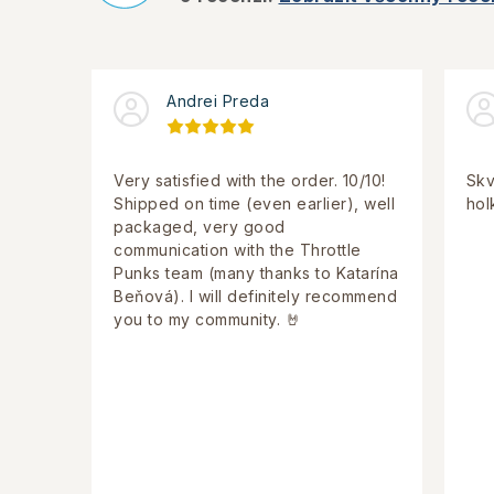
c
í
p
Andrei Preda
r
v
Very satisfied with the order. 10/10!
Skv
Shipped on time (even earlier), well
hol
k
packaged, very good
y
communication with the Throttle
Punks team (many thanks to Katarína
v
Beňová). I will definitely recommend
ý
you to my community. 🤘
p
i
s
u