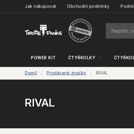
Přejít
Jak nakupovat
Obchodní podmínky
Podmí
na
obsah
POWER KIT
ČTYŘKOLKY
ČTYŘKOL
Domů
Prodávané značky
RIVAL
RIVAL