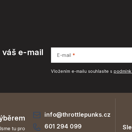
 váš e-mail
E-mail
Vložením e-mailu souhlasíte s
podmínk
info
@
throttlepunks.cz
ýběrem
601 294 099
Jsme tu pro