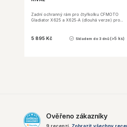
u
u
k
Zadní ochranný rám pro čtyřkolku CFMOTO
k
Gladiator X625 a X625‑A (dlouhá verze) pro...
t
t
ů
5 895 Kč
(>5 ks)
Skladem do 3 dnů
ů
O
v
l
á
Ověřeno zákazníky
d
a
9
recenzí.
Zobrazit všechny rece