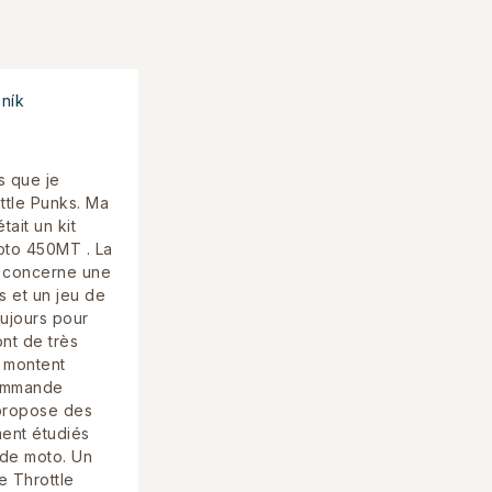
ník
s que je
tle Punks. Ma
ait un kit
oto 450MT . La
concerne une
s et un jeu de
oujours pour
nt de très
e montent
commande
 propose des
ent étudiés
de moto. Un
e Throttle