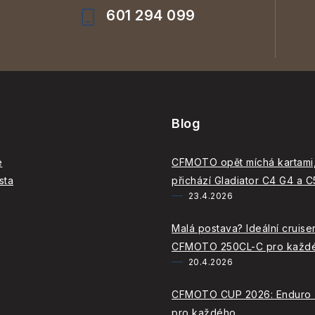
601 294 099
Blog
e
CFMOTO opět míchá kartami,
sta
přichází Gladiator C4 G4 a 
23.4.2026
Malá postava? Ideální cruiser
CFMOTO 250CL-C pro každ
20.4.2026
CFMOTO CUP 2026: Enduro
pro každého