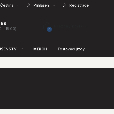
Čeština
Přihlášení
Registrace
099
Prázdný košík
0 - 18:00)
NÁKUPNÍ
KOŠÍK
UŠENSTVÍ
MERCH
Testovací jízdy
KONTAKT