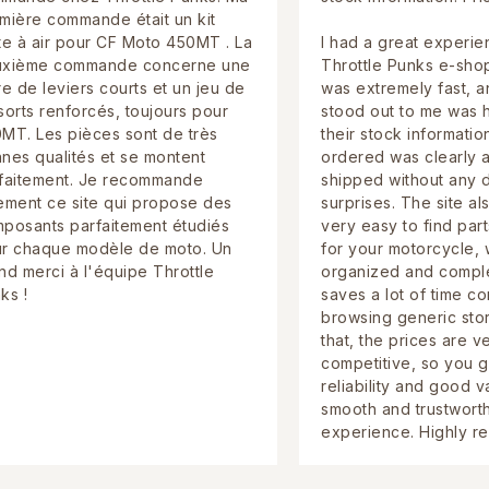
mière commande était un kit
te à air pour CF Moto 450MT . La
I had a great experie
xième commande concerne une
Throttle Punks e-sho
re de leviers courts et un jeu de
was extremely fast, a
sorts renforcés, toujours pour
stood out to me was 
MT. Les pièces sont de très
their stock information
nes qualités et se montent
ordered was clearly a
faitement. Je recommande
shipped without any 
ement ce site qui propose des
surprises. The site al
posants parfaitement étudiés
very easy to find part
r chaque modèle de moto. Un
for your motorcycle, w
nd merci à l'équipe Throttle
organized and complet
ks !
saves a lot of time c
browsing generic stor
that, the prices are v
competitive, so you g
reliability and good v
smooth and trustwort
experience. Highly 