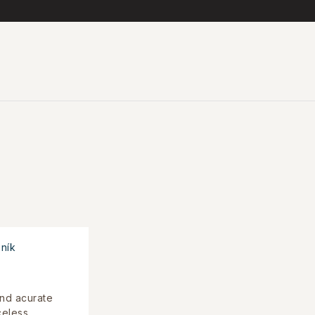
ník
and acurate
celess.