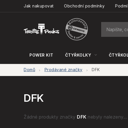
Přejít
Jak nakupovat
Obchodní podmínky
Podmí
na
obsah
POWER KIT
ČTYŘKOLKY
ČTYŘKOL
Domů
Prodávané značky
DFK
DFK
Žádné produkty značky
DFK
nebyly nalezeny...