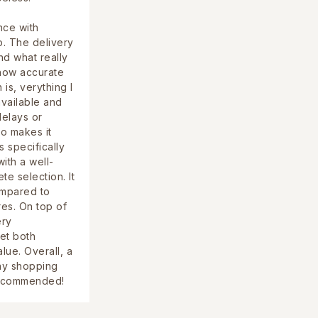
nce with
p. The delivery
nd what really
how accurate
 is, verything I
vailable and
delays or
so makes it
s specifically
ith a well-
e selection. It
ompared to
es. On top of
ery
et both
alue. Overall, a
hy shopping
recommended!