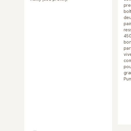
pre
boî
deu
pai
res
450
bon
par
viv
com
pou
gra
Pun