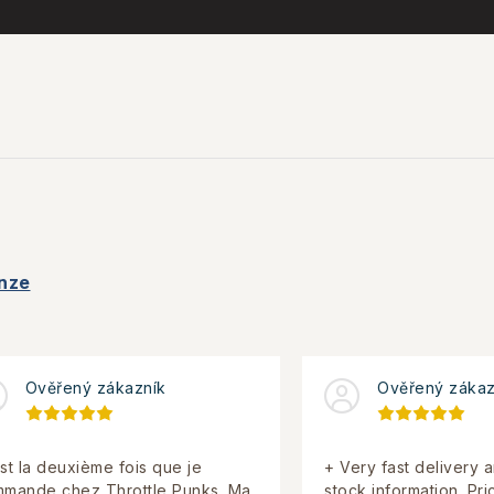
nze
Ověřený zákazník
Ověřený zákaz
st la deuxième fois que je
+ Very fast delivery 
mande chez Throttle Punks. Ma
stock information. Pri