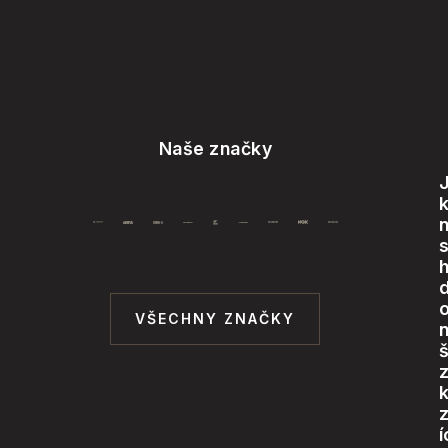
Naše značky
o
VŠECHNY ZNAČKY
š
í