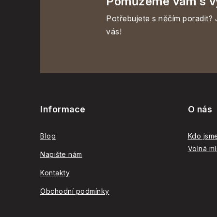
Pomůžeme vám s v
Potřebujete s něčím poradit? 
vás!
Z
á
Informace
O nás
p
a
Blog
Kdo jsm
Volná mí
t
Napište nám
í
Kontakty
Obchodní podmínky