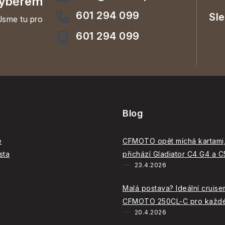
ýběrem
601 294 099
Jsme tu pro
601 294 099
Blog
e
CFMOTO opět míchá kartami,
sta
přichází Gladiator C4 G4 a 
23.4.2026
Malá postava? Ideální cruiser
CFMOTO 250CL-C pro každ
20.4.2026