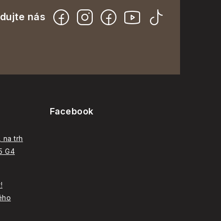
Facebook
 na trh
C5 G4
!
ého