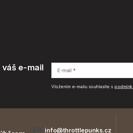
 váš e-mail
E-mail
Vložením e-mailu souhlasíte s
podmínk
info
@
throttlepunks.cz