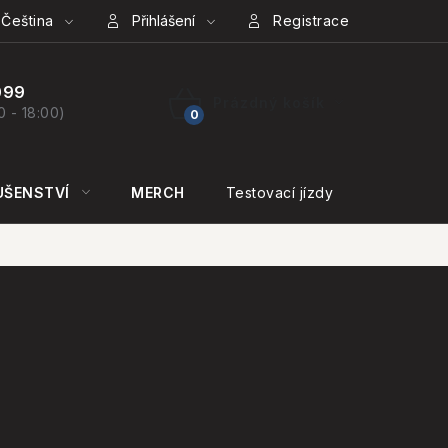
Čeština
Přihlášení
Registrace
099
Prázdný košík
0 - 18:00)
NÁKUPNÍ
KOŠÍK
UŠENSTVÍ
MERCH
Testovací jízdy
KONTAKT