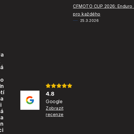
CFMOTO CUP 2026: Enduro
pro každého
25.3.2026
Ja
k
ná
s
ho
dn
tí
4.8
na
Google
i
Zobrazit
zá
recenze
ka
zn
ci