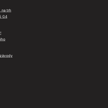
 na trh
C5 G4
!
ého
 závody