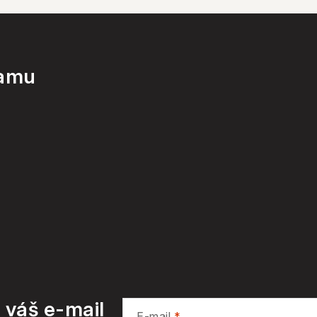
ramu
 váš e-mail
E-mail