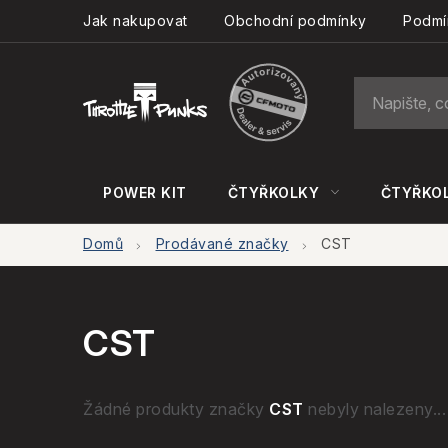
Přejít
Jak nakupovat
Obchodní podmínky
Podmí
na
obsah
POWER KIT
ČTYŘKOLKY
ČTYŘKOL
Domů
Prodávané značky
CST
CST
Žádné produkty značky
CST
nebyly nalezeny...