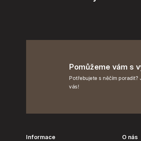
Pomůžeme vám s v
Potřebujete s něčím poradit? 
vás!
Z
á
Informace
O nás