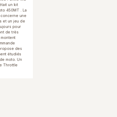
ait un kit
oto 450MT . La
concerne une
s et un jeu de
oujours pour
nt de très
e montent
commande
 propose des
ent étudiés
de moto. Un
e Throttle