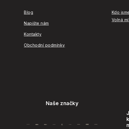
p
a
Blog
Kdo jsm
Volná mí
t
Napište nám
í
Kontakty
Obchodní podmínky
Naše značky