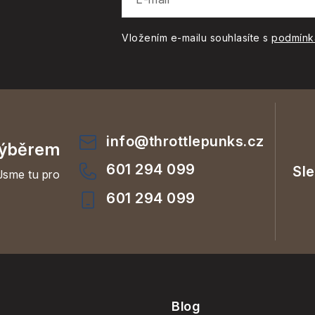
Vložením e-mailu souhlasíte s
podmínk
info
@
throttlepunks.cz
ýběrem
601 294 099
Jsme tu pro
601 294 099
Blog