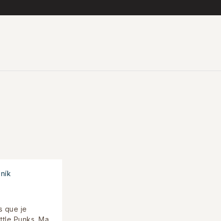
ník
s que je
tle Punks. Ma