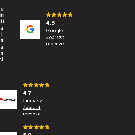
s
ho
dn
tí
4.8
na
Google
i
Zobrazit
zá
recenze
ka
zn
ci
?
4.7
Firmy.cz
Zobrazit
recenze