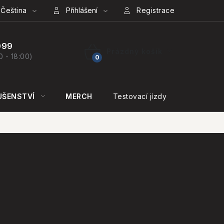
Čeština
Přihlášení
Registrace
099
Prázdný košík
0 - 18:00)
NÁKUPNÍ
KOŠÍK
UŠENSTVÍ
MERCH
Testovací jízdy
KONTAKT