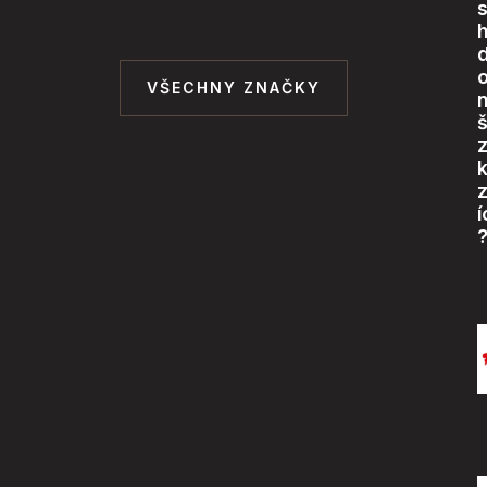
o
VŠECHNY ZNAČKY
š
í