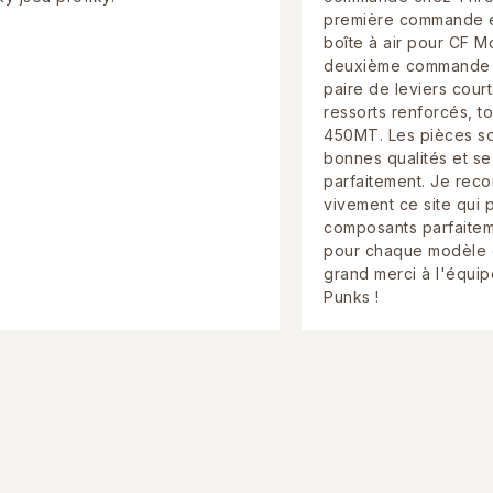
première commande ét
boîte à air pour CF M
deuxième commande 
paire de leviers court
ressorts renforcés, t
450MT. Les pièces so
bonnes qualités et s
parfaitement. Je re
vivement ce site qui
composants parfaitem
pour chaque modèle 
grand merci à l'équip
Punks !