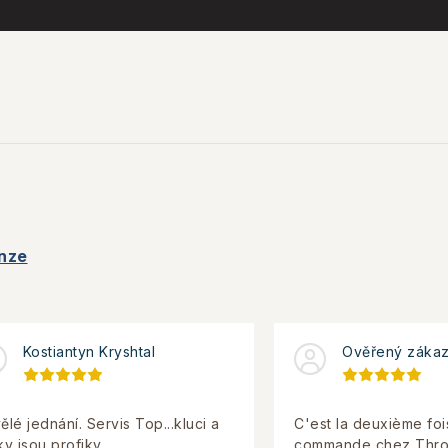
nze
Kostiantyn Kryshtal
Ověřený zákaz
ělé jednání. Servis Top...kluci a
C'est la deuxième foi
ky jsou profiky.
commande chez Throt