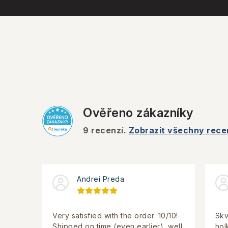
Ověřeno zákazníky
9
recenzí.
Zobrazit všechny rece
Andrei Preda
Very satisfied with the order. 10/10!
Skv
Shipped on time (even earlier), well
hol