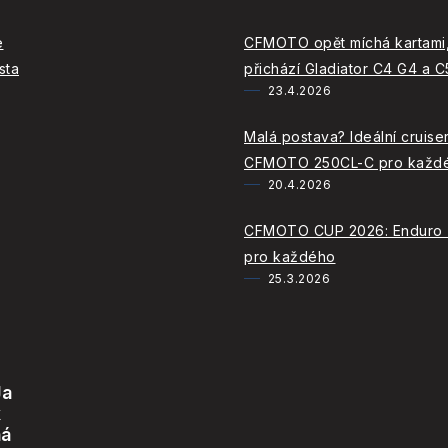
e
CFMOTO opět míchá kartami,
sta
přichází Gladiator C4 G4 a 
23.4.2026
Malá postava? Ideální cruiser
CFMOTO 250CL-C pro každ
20.4.2026
CFMOTO CUP 2026: Enduro
pro každého
25.3.2026
Ja
k
ná