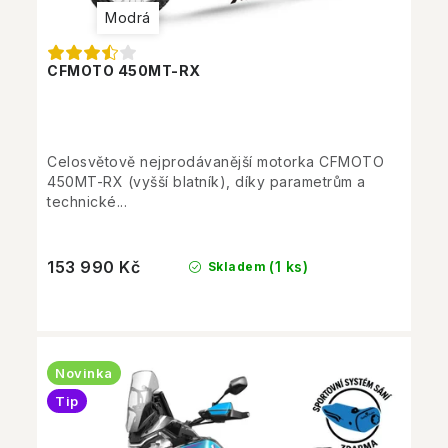
Modrá
CFMOTO 450MT-RX
Celosvětově nejprodávanější motorka CFMOTO
450MT-RX (vyšší blatník), díky parametrům a
technické...
153 990 Kč
(1 ks)
Skladem
Novinka
Tip