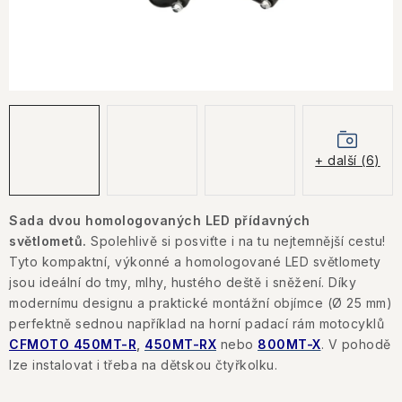
KONTAKTY
JAK NAKUPOVAT
OBCHODNÍ PODMÍNKY
NÁKUP NA SPLÁTKY ESSOX
+ další (6)
Jak nakupovat
Obchodní podmínky
Podmínky ochrany osobních údajů
Sada dvou homologovaných LED přídavných
světlometů.
Spolehlivě si posviťte i na tu nejtemnější cestu!
Tyto kompaktní, výkonné a homologované LED světlomety
jsou ideální do tmy, mlhy, hustého deště i sněžení. Díky
modernímu designu a praktické montážní objímce (Ø 25 mm)
perfektně sednou například na horní padací rám motocyklů
CFMOTO 450MT-R
,
450MT-RX
nebo
800MT-X
. V pohodě
lze instalovat i třeba na dětskou čtyřkolku.