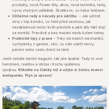
KONTAKTY
produkty, nové Power Kity, akce, nová technika, testy,
vývoj chytrých udělátek. Zkrátka to, co hýbe řetězem.
JAK NAKUPOVAT
Užitečné rady a návody pro údržbu -
Jak udržet
stroj v top kondici, co řešit před sezónou, jak
OBCHODNÍ PODMÍNKY
nezakleknout motor kvůli prkotině a jaké díly fakt stojí
za montáž. Pravdivě a bez mazání medu kolem helmy.
NÁKUP NA SPLÁTKY ESSOX
Praktické tipy z praxe -
Triky od mašich mechaniků,
vychytávky z garáže, věci, co vám ušetří nervy,
peníze nebo cestu domů na laně.
Jak nakupovat
Obchodní podmínky
Jestli čekáte sterilní magazín, tak jste špatně. Tady to voní
Podmínky ochrany osobních údajů
benzínem, realitou a občas i trochu spálenou
spojkou.
Klikněte na články níž a užijte si čistou esenci
motopunku. Plyn je vpravo!
V
ý
p
i