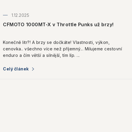
1.12.2025
CFMOTO 1000MT-X v Throttle Punks už brzy!
Konečně litr?! A brzy se dočkáte! Vlastnosti, výkon,
cenovka.. všechno více než příjemný... Milujeme cestovní
enduro a čím větší a silnější, tím líp. ...
Celý článek