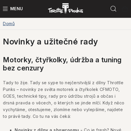
Přejít
Hled
na
obsah
Domů
POWER KIT
Novinky a užitečné rady
ČTYŘKOLKY
ČTYŘKOLKY PŘÍSLUŠENSTVÍ
Motorky, čtyřkolky, údržba a tuning
bez cenzury
MOTORKY
Tady to žije. Tady se sype to nejčerstvější z dílny Throttle
MOTO PŘÍSLUŠENSTVÍ
Punks – novinky ze světa motorek a čtyřkolek CFMOTO,
GOES, technické tipy, rady pro údržbu strojů a občas i
MERCH
drsná pravda o věcech, o kterých se jinde mlčí. Když něco
vychytáme, otestujeme, zlomíme nebo vylepšíme, najdete
to právě tady. Co tu na vás čeká:
Testovací jízdy
Novinky z dílny a showroomu -
Co je fresh? Nové