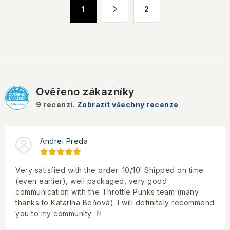
O
S
1
2
t
v
r
l
á
á
n
d
k
a
o
c
v
Ověřeno zákazníky
í
á
9
recenzí.
Zobrazit všechny recenze
p
n
r
í
v
Andrei Preda
k
y
Very satisfied with the order. 10/10! Shipped on time
v
(even earlier), well packaged, very good
ý
communication with the Throttle Punks team (many
p
thanks to Katarína Beňová). I will definitely recommend
i
you to my community. 🤘
s