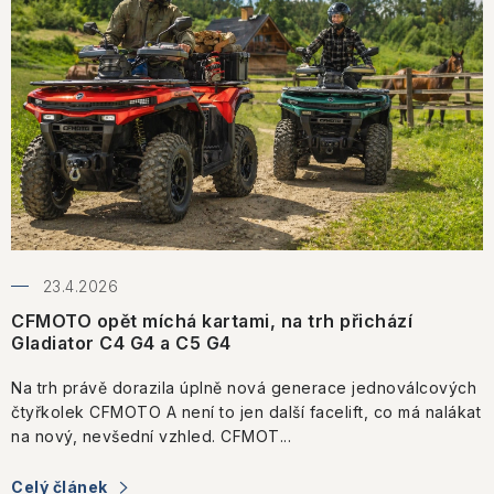
s
č
l
á
n
k
ů
23.4.2026
CFMOTO opět míchá kartami, na trh přichází
Gladiator C4 G4 a C5 G4
Na trh právě dorazila úplně nová generace jednoválcových
čtyřkolek CFMOTO A není to jen další facelift, co má nalákat
na nový, nevšední vzhled. CFMOT...
Celý článek