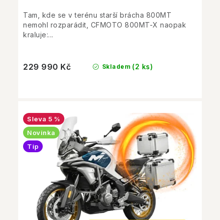
Tam, kde se v terénu starší brácha 800MT
nemohl rozparádit, CFMOTO 800MT-X naopak
kraluje:...
229 990 Kč
(2 ks)
Skladem
5 %
Novinka
Tip