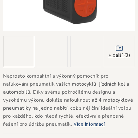
KONTAKTY
JAK NAKUPOVAT
OBCHODNÍ PODMÍNKY
NÁKUP NA SPLÁTKY ESSOX
+ další (3)
Jak nakupovat
Obchodní podmínky
Naprosto kompaktní a výkonný pomocník pro
Podmínky ochrany osobních údajů
nafukování pneumatik vašich
motocyklů
,
jízdních kol
a
automobilů
. Díky svému pokročilému designu a
vysokému výkonu dokáže nafouknout
až 4 motocyklové
pneumatiky na jedno nabití
, což z něj činí ideální volbu
pro každého, kdo hledá rychlé, efektivní a přenosné
řešení pro údržbu pneumatik.
Více informací