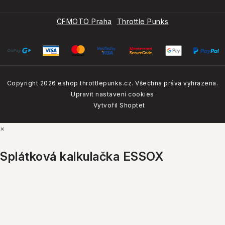
každého
Naše značky
20.4.2026
CFMOTO Praha
Throttle Punks
CFMOTO CUP 2026: Enduro závody pro každého
Jak nás hodnotí naši zákazníci?
25.3.2026
Copyright 2026
eshop.throttlepunks.cz
. Všechna práva vyhrazena.
4.8
Google
Upravit nastavení cookies
Zobrazit recenze
Vytvořil Shoptet
VŠECHNY ZNAČKY
×
4.7
Firmy.cz
Splátková kalkulačka ESSOX
Zobrazit recenze
5.0
Facebook
Zobrazit recenze