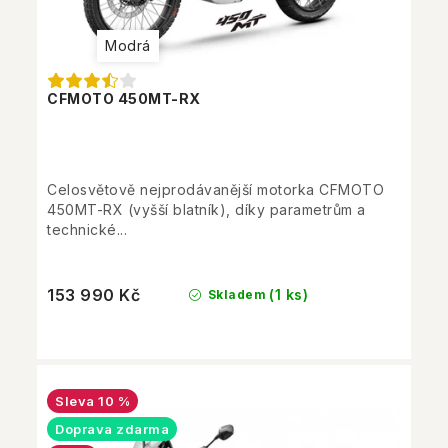
Modrá
CFMOTO 450MT-RX
Celosvětově nejprodávanější motorka CFMOTO
450MT-RX (vyšší blatník), díky parametrům a
technické...
153 990 Kč
(1 ks)
Skladem
10 %
Doprava zdarma