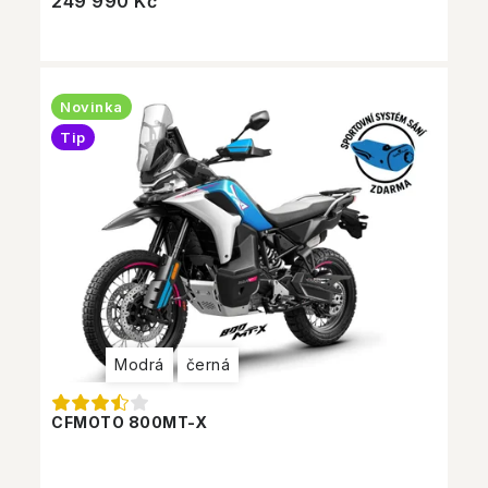
249 990 Kč
Novinka
Tip
Modrá
černá
CFMOTO 800MT-X