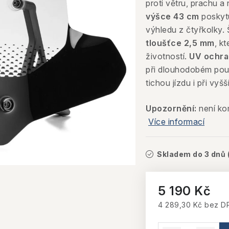
proti větru, prachu a 
výšce 43 cm
poskyt
výhledu z čtyřkolky. 
tloušťce 2,5 mm
, k
životností.
UV ochra
při dlouhodobém použ
tichou jízdu i při vyš
Upozornění:
není ko
Více informací
Skladem do 3 dnů
5 190 Kč
4 289,30 Kč bez D
Měrná cena: