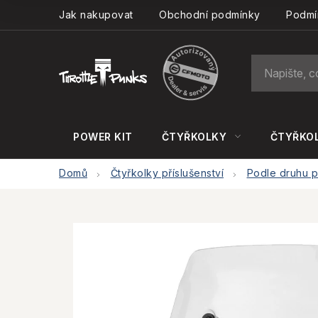
Přejít
Jak nakupovat
Obchodní podmínky
Podmí
na
obsah
POWER KIT
ČTYŘKOLKY
ČTYŘKOL
Domů
Čtyřkolky příslušenství
Podle druhu př