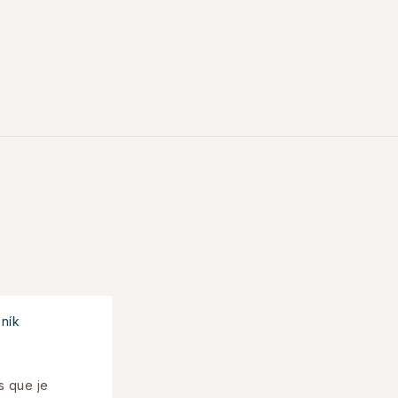
ník
s que je