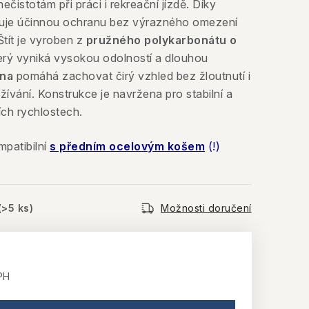
nečistotám při práci i rekreační jízdě. Díky
uje účinnou ochranu bez výrazného omezení
Štít je vyroben z
pružného polykarbonátu o
terý vyniká vysokou odolností a dlouhou
na
pomáhá zachovat čirý vzhled bez žloutnutí i
ívání. Konstrukce je navržena pro stabilní a
ších rychlostech.
mpatibilní
s předním ocelovým košem
(!)
(>5 ks)
Možnosti doručení
PH