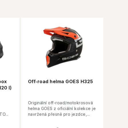
box
Off‑road helma GOES H325
20 l)
Originální off-road/motokrosová
helma GOES z oficiální kolekce je
O...
navržená přesně pro jezdce,...