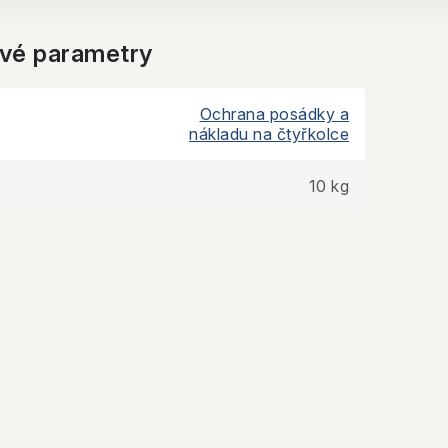
vé parametry
Ochrana posádky a
nákladu na čtyřkolce
10 kg