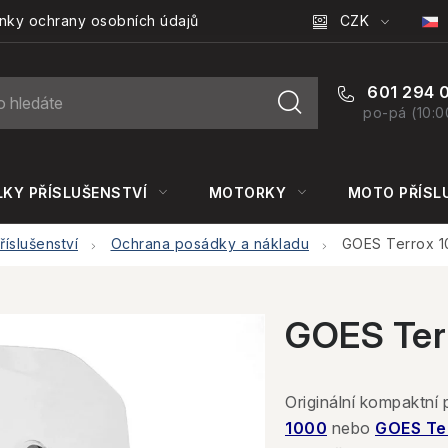
CZK
nky ochrany osobních údajů
601 294 
po-pá (10:0
KY PŘÍSLUŠENSTVÍ
MOTORKY
MOTO PŘÍSL
íslušenství
Ochrana posádky a nákladu
GOES Terrox 10
GOES Terr
Originální kompaktní 
1000
nebo
GOES Ter