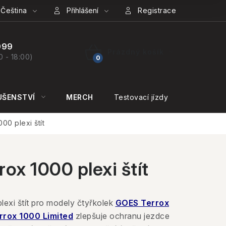
Čeština
Přihlášení
Registrace
099
Prázdný košík
0 - 18:00)
NÁKUPNÍ
KOŠÍK
UŠENSTVÍ
MERCH
Testovací jízdy
KONTAKT
00 plexi štít
ox 1000 plexi štít
plexi štít pro modely čtyřkolek
GOES Terrox
rox 1000 Limited
zlepšuje ochranu jezdce