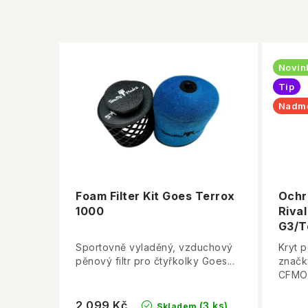
Novin
Tip
Nadmě
Foam Filter Kit Goes Terrox
Ochr
1000
Riva
G3/T
Sportovně vyladěný, vzduchový
Kryt 
pěnový filtr pro čtyřkolky Goes...
značk
CFMOT
2 099 Kč
(3 ks)
Skladem