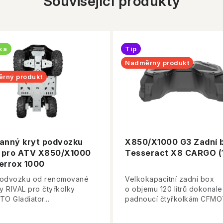
Související produkty
ka
Tip
Nadměrný produkt
rný produkt
anný kryt podvozku
X850/X1000 G3 Zadní 
l pro ATV X850/X1000
Tesseract X8 CARGO (1
errox 1000
podvozku od renomované
Velkokapacitní zadní box
y RIVAL pro čtyřkolky
o objemu 120 litrů dokonale
O Gladiator...
padnoucí čtyřkolkám CFMOT