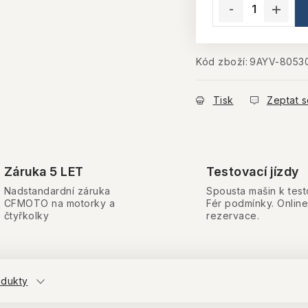
Kód zboží:
9AYV-8053
Tisk
Zeptat s
Záruka 5 LET
Testovací jízdy
Nadstandardní záruka
Spousta mašin k test
CFMOTO na motorky a
Fér podmínky. Online
čtyřkolky
rezervace.
odukty