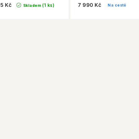
95 Kč
7 990 Kč
(1 ks)
Na cestě
Skladem