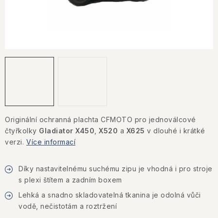
KONTAKTY
JAK NAKUPOVAT
OBCHODNÍ PODMÍNKY
NÁKUP NA SPLÁTKY ESSOX
Jak nakupovat
Obchodní podmínky
Podmínky ochrany osobních údajů
Originální ochranná plachta CFMOTO pro jednoválcové
čtyřkolky
Gladiator
X450
,
X520
a
X625
v dlouhé i krátké
verzi.
Více informací
Díky nastavitelnému suchému zipu je vhodná i pro stroje
s plexi štítem a zadním boxem
Lehká a snadno skladovatelná tkanina je odolná vůči
vodě, nečistotám a roztržení