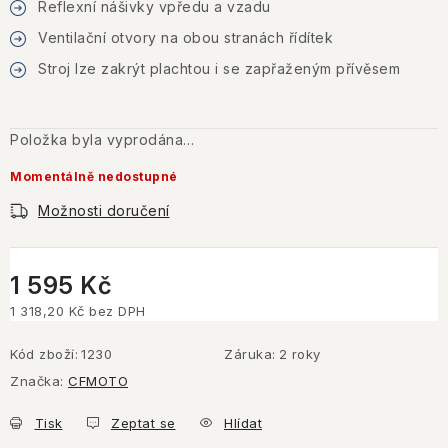
Reflexní nášivky vpředu a vzadu
Ventilační otvory na obou stranách řídítek
Stroj lze zakrýt plachtou i se zapřaženým přívěsem
Položka byla vyprodána…
Momentálně nedostupné
Možnosti doručení
1 595 Kč
1 318,20 Kč bez DPH
Měrná cena:
Kód zboží:
1230
Záruka
:
2 roky
Značka:
CFMOTO
Tisk
Zeptat se
Hlídat