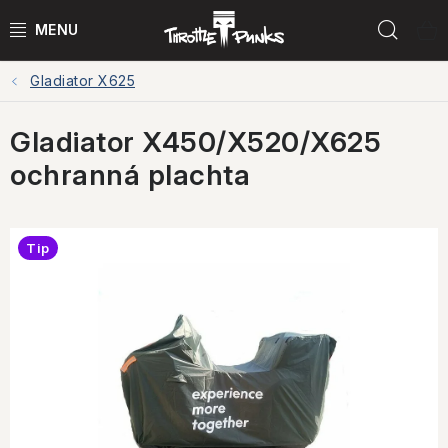
Přejít
Hled
na
obsah
Gladiator X625
POWER KIT
Gladiator X450/X520/X625
ČTYŘKOLKY
ochranná plachta
ČTYŘKOLKY PŘÍSLUŠENSTVÍ
MOTORKY
Tip
MOTO PŘÍSLUŠENSTVÍ
MERCH
Testovací jízdy