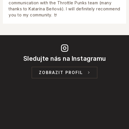
communication with the Throttle Punks team (many
thanks to Katarína Beňová). I will definitely recommend
you to my community. 🤘
Sledujte nás na Instagramu
ZOBRAZIT PROFIL