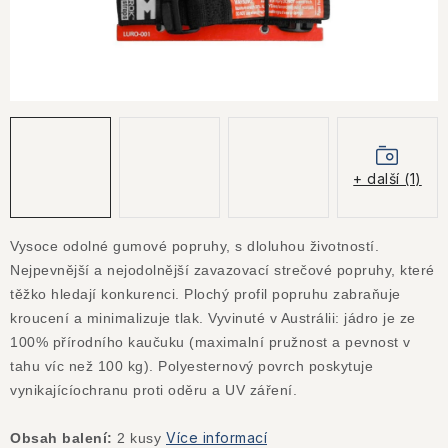
KONTAKTY
JAK NAKUPOVAT
OBCHODNÍ PODMÍNKY
NÁKUP NA SPLÁTKY ESSOX
+ další (1)
Jak nakupovat
Obchodní podmínky
Podmínky ochrany osobních údajů
Vysoce odolné gumové popruhy, s dloluhou životností.
Nejpevnější a nejodolnější zavazovací strečové popruhy, které
těžko hledají konkurenci. Plochý profil popruhu zabraňuje
kroucení a minimalizuje tlak. Vyvinuté v Austrálii: jádro je ze
100% přírodního kaučuku (maximalní pružnost a pevnost v
tahu víc než 100 kg). Polyesternový povrch poskytuje
vynikajícíochranu proti oděru a UV záření.
Více informací
Obsah balení:
2 kusy