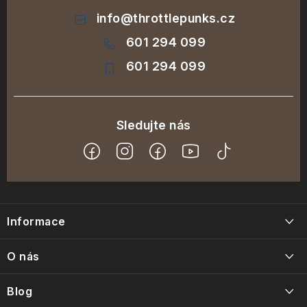
info
@
throttlepunks.cz
601 294 099
601 294 099
Z
á
Informace
p
a
Blog
O nás
t
Napište nám
í
Kdo jsme
Blog
Kontakty
Volná místa