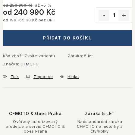
od 253 990 Kč
až –5 %
od
240 990 Kč
od
199 165,30 Kč
bez DPH
Měrná cena:
PŘIDAT DO KOŠÍKU
Kód zboží:
Zvolte variantu
Záruka
:
5 let
Značka:
CFMOTO
Tisk
Zeptat se
Hlídat
CFMOTO & Goes Praha
Záruka 5 LET
Ověřený autorizovaný
Nadstandardní záruka
prodejce a servis CFMOTO &
CFMOTO na motorky a
Goes Praha
čtyřkolky