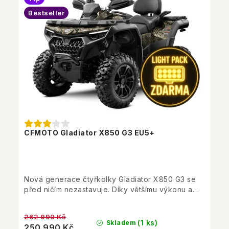
Bestseller
CFMOTO Gladiator X850 G3 EU5+
Nová generace čtyřkolky Gladiator X850 G3 se
před ničím nezastavuje. Díky většímu výkonu a...
262 990 Kč
(1 ks)
Skladem
250 990 Kč