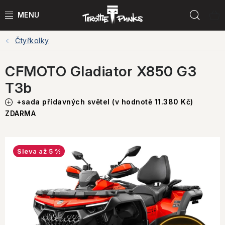
Přejít
Hled
na
obsah
Čtyřkolky
POWER KIT
CFMOTO Gladiator X850 G3
ČTYŘKOLKY
T3b
ČTYŘKOLKY PŘÍSLUŠENSTVÍ
+sada přídavných světel (v hodnotě 11.380 Kč)
ZDARMA
MOTORKY
MOTO PŘÍSLUŠENSTVÍ
až 5 %
MERCH
Testovací jízdy