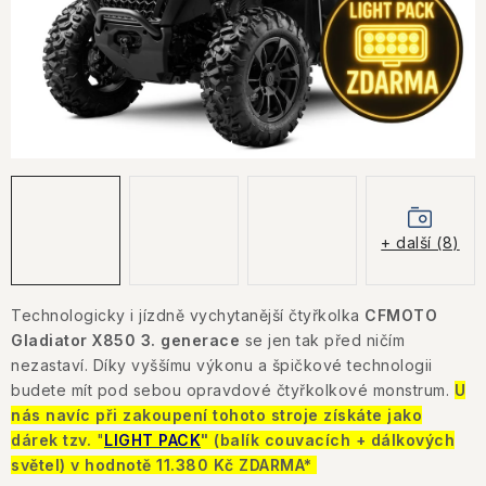
KONTAKTY
JAK NAKUPOVAT
OBCHODNÍ PODMÍNKY
NÁKUP NA SPLÁTKY ESSOX
Jak nakupovat
Obchodní podmínky
+ další (8)
Podmínky ochrany osobních údajů
Technologicky i jízdně vychytanější čtyřkolka
CFMOTO
Gladiator X850
3. generace
se jen tak před ničím
nezastaví. Díky vyššímu výkonu a špičkové technologii
budete mít pod sebou opravdové čtyřkolkové monstrum.
U
nás navíc při zakoupení tohoto stroje získáte jako
dárek tzv.
"
LIGHT PACK
" (balík couvacích + dálkových
světel) v hodnotě 11.380 Kč ZDARMA*