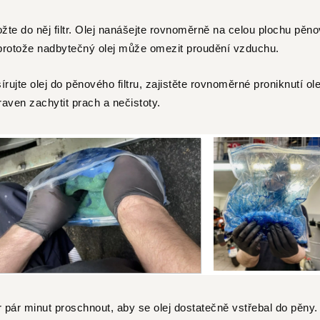
ložte do něj filtr. Olej nanášejte rovnoměrně na celou plochu pěnov
 protože nadbytečný olej může omezit proudění vzduchu.
ujte olej do pěnového filtru, zajistěte rovnoměrné proniknutí ole
praven zachytit prach a nečistoty.
tr pár minut proschnout, aby se olej dostatečně vstřebal do pěny.