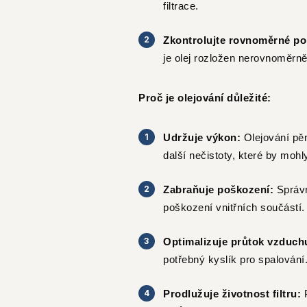
filtrace.
Zkontrolujte rovnoměrné pok
je olej rozložen nerovnoměrně.
Proč je olejování důležité:
Udržuje výkon:
Olejování pěn
další nečistoty, které by moh
Zabraňuje poškození:
Správn
poškození vnitřních součástí.
Optimalizuje průtok vzduch
potřebný kyslík pro spalování
Prodlužuje životnost filtru: