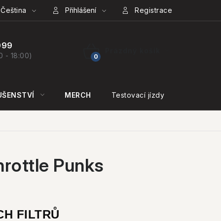
Čeština
Přihlášení
Registrace
099
Prázdný košík
0 - 18:00)
NÁKUPNÍ
KOŠÍK
UŠENSTVÍ
MERCH
Testovací jízdy
KONTAKT
hrottle Punks
CH FILTRŮ