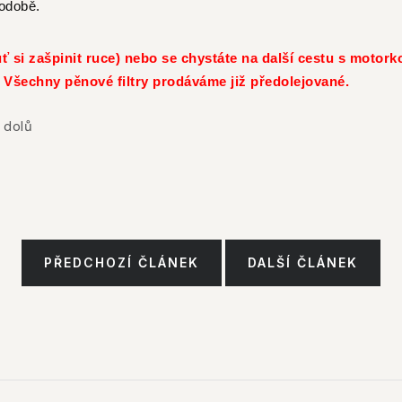
hodobě.
 si zašpinit ruce) nebo se chystáte na další cestu s motorko
). Všechny pěnové filtry prodáváme již předolejované.
 dolů
PŘEDCHOZÍ ČLÁNEK
DALŠÍ ČLÁNEK