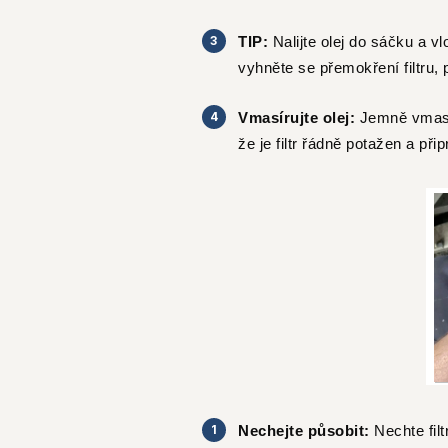
TIP:
Nalijte olej do sáčku a v
vyhněte se přemokření filtru,
Vmasírujte olej:
Jemně vmasír
že je filtr řádně potažen a při
Nechejte působit:
Nechte fil