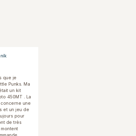
ník
s que je
tle Punks. Ma
ait un kit
oto 450MT . La
concerne une
s et un jeu de
oujours pour
nt de très
e montent
commande