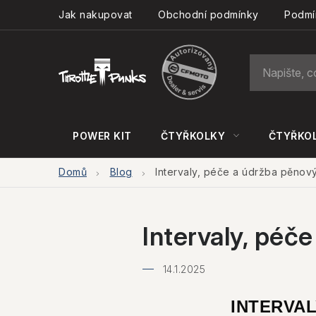
Přejít
Jak nakupovat
Obchodní podmínky
Podmí
na
obsah
POWER KIT
ČTYŘKOLKY
ČTYŘKOL
Domů
Blog
Intervaly, péče a údržba pěnovýc
Intervaly, péč
14.1.2025
INTERVAL