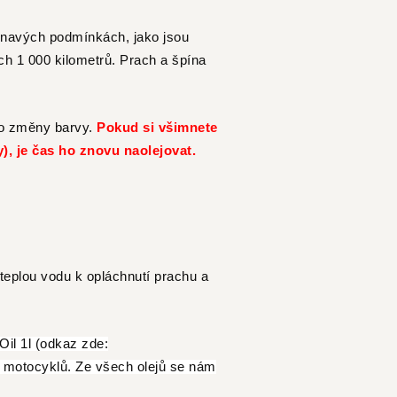
inavých podmínkách, jako jsou
ch 1 000 kilometrů
. Prach a špína
ebo změny barvy.
Pokud si všimnete
), je čas ho znovu naolejovat.
a teplou vodu k opláchnutí prachu a
Oil 1l (odkaz zde:
y motocyklů. Ze všech olejů se nám