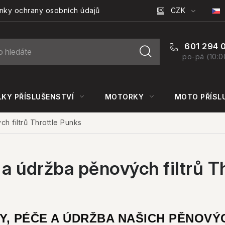
CZK
nky ochrany osobních údajů
601 294 
po-pá (10:0
KY PŘÍSLUŠENSTVÍ
MOTORKY
MOTO PŘÍSL
h filtrů Throttle Punks
e a údržba pěnových filtrů T
Y, PÉČE A ÚDRŽBA NAŠICH PĚNOVÝ