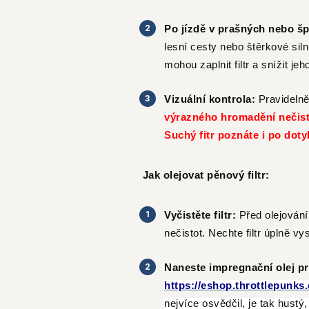
Po jízdě v prašných nebo š
lesní cesty nebo štěrkové siln
mohou zaplnit filtr a snížit jeh
Vizuální kontrola:
Pravidelně
výrazného hromadění nečisto
Suchý fitr poznáte i po doty
Jak olejovat pěnový filtr:
Vyčistěte filtr:
Před olejování
nečistot. Nechte filtr úplně 
Naneste impregnační olej pro
https://eshop.throttlepunks.c
nejvíce osvědčil, je tak hustý