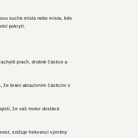
nejsou suchá místa nebo místa, kde
etní pokrytí.
 zachytit prach, drobné částice a
, že brání abrazivním částicím v
ajistí, že váš motor dostává
tnost, snižuje frekvenci výměny