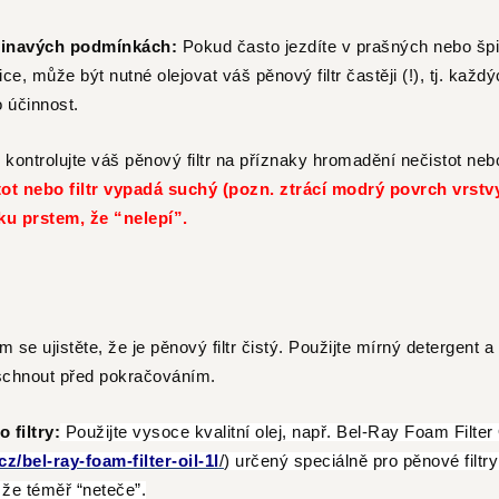
pinavých podmínkách:
Pokud často jezdíte v prašných nebo šp
ice, může být nutné olejovat váš pěnový filtr častěji
(!), tj.
k
aždý
o účinnost.
 kontrolujte váš pěnový filtr na příznaky hromadění nečistot n
t nebo filtr vypadá suchý (pozn. ztrácí modrý povrch vrstvy
ku prstem, že “nelepí”.
m se ujistěte, že je pěnový filtr čistý. Použijte mírný detergent 
vyschnout před pokračováním.
 filtry:
Použijte vysoce kvalitní olej, např.
Bel-Ray Foam Filter 
z/bel-ray-foam-filter-oil-1l
/
)
určený speciálně pro pěnové filtr
, že téměř “neteče”.