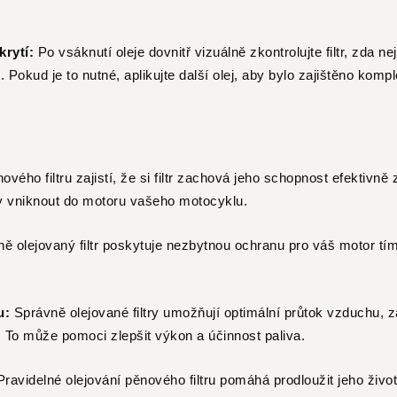
rytí:
Po vsáknutí oleje dovnitř vizuálně zkontrolujte filtr, zda 
 Pokud je to nutné, aplikujte další olej, aby bylo zajištěno kompl
ového filtru zajistí, že si filtr zachová jeho schopnost efektivně
ly vniknout do motoru vašeho motocyklu.
ě olejovaný filtr poskytuje nezbytnou ochranu pro váš motor tím
u:
Správně olejované filtry umožňují optimální průtok vzduchu, z
. To může pomoci zlepšit výkon a účinnost paliva.
Pravidelné olejování pěnového filtru pomáhá prodloužit jeho živo