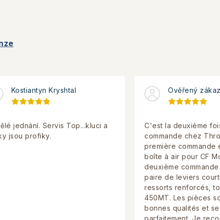
nze
Kostiantyn Kryshtal
Ověřený zákaz
ělé jednání. Servis Top...kluci a
C'est la deuxième foi
ky jsou profiky.
commande chez Throt
première commande ét
boîte à air pour CF M
deuxième commande 
paire de leviers court
ressorts renforcés, t
450MT. Les pièces so
bonnes qualités et s
parfaitement. Je re