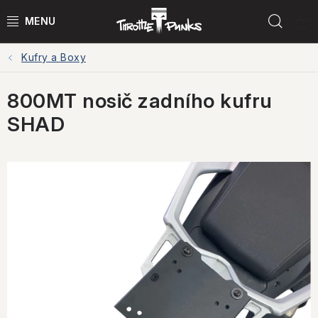
Přejít
Hled
na
obsah
Kufry a Boxy
POWER KIT
800MT nosič zadního kufru
ČTYŘKOLKY
SHAD
ČTYŘKOLKY PŘÍSLUŠENSTVÍ
MOTORKY
MOTO PŘÍSLUŠENSTVÍ
MERCH
Testovací jízdy