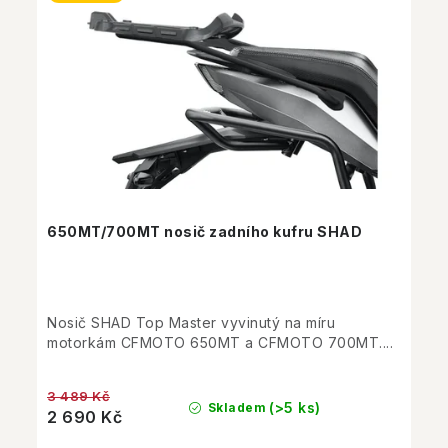
650MT/700MT nosič zadního kufru SHAD
Nosič SHAD Top Master vyvinutý na míru
motorkám CFMOTO 650MT a CFMOTO 700MT....
3 489 Kč
(>5 ks)
Skladem
2 690 Kč