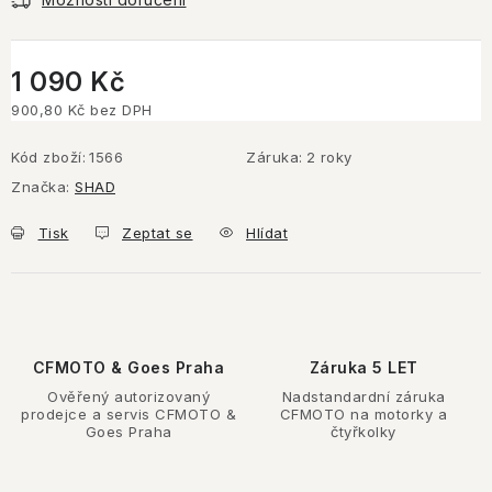
1 090 Kč
900,80 Kč bez DPH
Měrná cena:
Kód zboží:
1566
Záruka
:
2 roky
Značka:
SHAD
Tisk
Zeptat se
Hlídat
CFMOTO & Goes Praha
Záruka 5 LET
Ověřený autorizovaný
Nadstandardní záruka
prodejce a servis CFMOTO &
CFMOTO na motorky a
Goes Praha
čtyřkolky