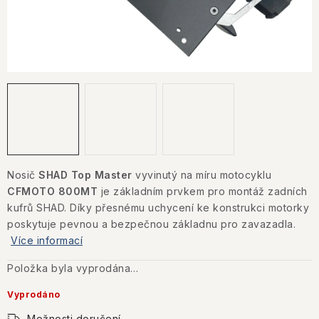
KONTAKTY
JAK NAKUPOVAT
OBCHODNÍ PODMÍNKY
NÁKUP NA SPLÁTKY ESSOX
Jak nakupovat
Obchodní podmínky
Podmínky ochrany osobních údajů
Nosič
SHAD Top Master
vyvinutý na míru motocyklu
CFMOTO 800MT
je základním prvkem pro montáž zadních
kufrů SHAD. Díky přesnému uchycení ke konstrukci motorky
poskytuje pevnou a bezpečnou základnu pro zavazadla.
Více informací
Položka byla vyprodána…
Vyprodáno
Možnosti doručení