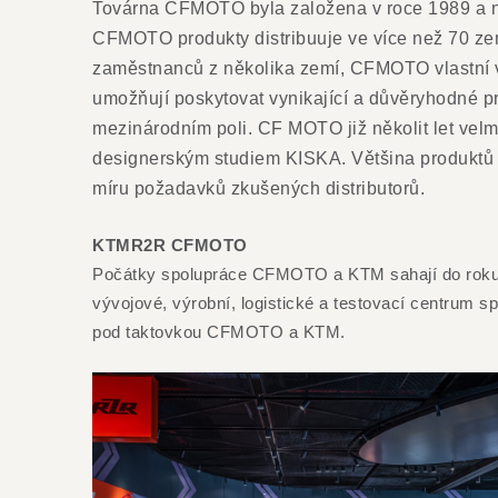
Továrna CFMOTO byla založena v roce 1989 a nyn
CFMOTO produkty distribuuje ve více než 70 ze
zaměstnanců z několika zemí, CFMOTO vlastní víc
umožňují poskytovat vynikající a důvěryhodné pr
mezinárodním poli. CF MOTO již několit let vel
designerským studiem KISKA.
Většina produktů 
míru požadavků zkušených distributorů.
KTMR2R CFMOTO
Počátky spolupráce CFMOTO a KTM sahají do roku 2
vývojové, výrobní, logistické a testovací centru
pod taktovkou CFMOTO a KTM.