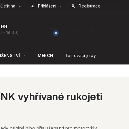
Čeština
Přihlášení
Registrace
099
Prázdný košík
0 - 18:00)
NÁKUPNÍ
KOŠÍK
UŠENSTVÍ
MERCH
Testovací jízdy
KONTAKT
K vyhřívané rukojeti
řady originálního příslušenství pro motocykly