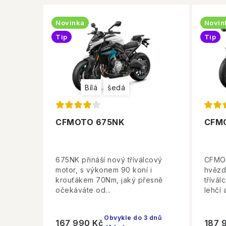
Novinka
Novin
Tip
Tip
Bílá
šedá
CFMOTO 675NK
CFM
675NK přináší nový tříválcový
CFMOT
motor, s výkonem 90 koní i
hvězd
krouťákem 70Nm, jaký přesně
třívá
očekáváte od...
lehčí a
Obvykle do 3 dnů
167 990 Kč
187 