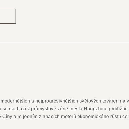
modernějších a nejprogresivnějších světových továren na vý
rmy se nachází v průmyslové zóně města Hangzhou, přibližně
ké Číny a je jedním z hnacích motorů ekonomického růstu c