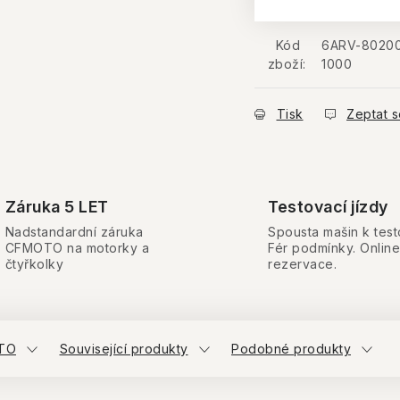
Kód
6ARV-8020
zboží:
1000
Tisk
Zeptat s
Záruka 5 LET
Testovací jízdy
Nadstandardní záruka
Spousta mašin k test
CFMOTO na motorky a
Fér podmínky. Online
čtyřkolky
rezervace.
TO
Související produkty
Podobné produkty