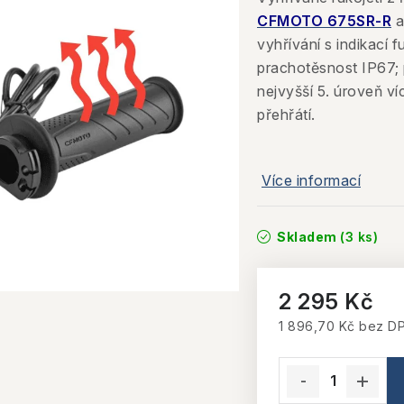
CFMOTO 675SR-R
vyhřívání s indikací 
prachotěsnost IP67; 
nejvyšší 5. úroveň v
přehřátí.
Více informací
Skladem
(3 ks)
2 295 Kč
1 896,70 Kč bez D
Měrná cena: