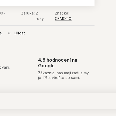
00-
Záruka
:
2
Značka:
roky
CFMOTO
e
Hlídat
4.8 hodnocení na
Google
ování.
Zákazníci nás mají rádi a my
je. Přesvědčte se sami.