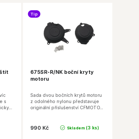
Tip
štít
675SR-R/NK boční kryty
motoru
víc
Sada dvou bočních krytů motoru
e s
z odolného nylonu představuje
cky...
originální příslušenství CFMOTO...
990 Kč
(3 ks)
Skladem