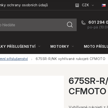
CZK
nky ochrany osobních údajů
601 294 
po-pá (10:0
KY PŘÍSLUŠENSTVÍ
MOTORKY
MOTO PŘÍSL
imní příslušenství
675SR-R/NK vyhřívané rukojeti CFMOTO
675SR-R/N
CFMOTO
Vyhřívané rukojeti z 