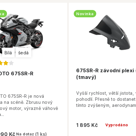
ka
Novinka
Bílá
šedá
675SR-R závodní plexi 
OTO 675SR-R
(tmavý)
Vyšší rychlost, větší jistota, 
O 675SR-R je nová
pohodlí. Přesně to dostanet
a na scéně. Zbrusu nový
tímto zvýšeným, aerodynami
lcový motor, výrazně váhově
...
1 895 Kč
Vyprodáno
990 Kč
(1 ks)
Na dotaz