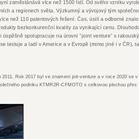
í zaměstánává více než 1500 lidí. Od svého vzniku vyrobila
mích a regionech světa. Výzkumný a vývojový tým společn
e než 110 patentových řešení. Čas, úsilí a odborné znalost
odukty bezkonkurenční kvality za vynikající cenu. Dlouhodob
mi úspěšně spolupracuje na úrovni "joint venture" s rako
se testuje a ladí v Americe a v Evropě (mimo jiné i v ČR), 
011. Rok 2017 byl ve znamení joit-venture a v roce 2020 se v
m společného podniku KTMR2R-CFMOTO s celkovou plochou přes 1