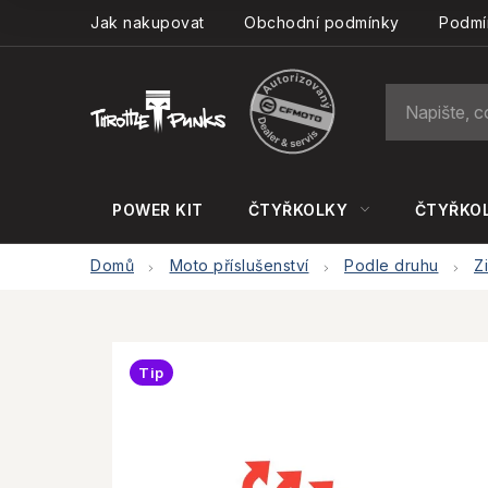
Přejít
Jak nakupovat
Obchodní podmínky
Podmí
na
obsah
POWER KIT
ČTYŘKOLKY
ČTYŘKOL
Domů
Moto příslušenství
Podle druhu
Z
Tip