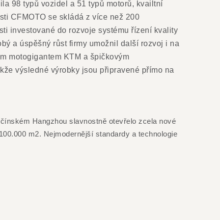
 98 typů vozidel a 51 typů motorů, kvailtní
osti CFMOTO se skládá z více než 200
i investované do rozvoje systému řízení kvality
ý a úspěšný růst firmy umožnil další rozvoj i na
uským motogigantem KTM a špičkovým
takže výsledné výrobky jsou připravené přímo na
 čínském Hangzhou slavnostně otevřelo zcela nové
00.000 m2. Nejmodernější standardy a technologie