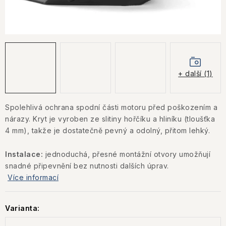
KONTAKTY
JAK NAKUPOVAT
OBCHODNÍ PODMÍNKY
+ další (1)
NÁKUP NA SPLÁTKY ESSOX
Spolehlivá ochrana spodní části motoru před poškozením a
Jak nakupovat
Obchodní podmínky
nárazy. Kryt je vyroben ze slitiny hořčíku a hliníku (tloušťka
Podmínky ochrany osobních údajů
4 mm), takže je dostatečně pevný a odolný, přitom lehký.
Instalace:
jednoduchá, přesné montážní otvory umožňují
snadné připevnění bez nutnosti dalších úprav.
Více informací
Varianta: