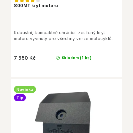
800MT kryt motoru
Robustní, kompaktně chránící, zesílený kryt
motoru vyvinutý pro všechny verze motocyklů...
7 550 Kč
(1 ks)
Skladem
Novinka
Tip