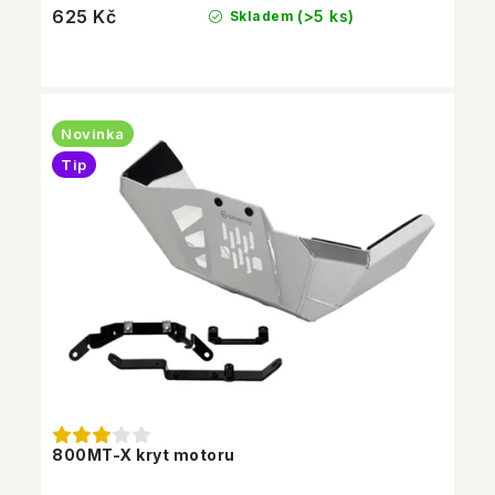
625 Kč
(>5 ks)
Skladem
Novinka
Tip
800MT-X kryt motoru